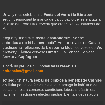
Un any més celebrem la
Festa del Verro i la Birra
per
seguir denunciant la manca de participació de les entitats a
la festa del Porc i la Cervesa que organitza l'Ajuntament de
Manlleu.
Enguany tindrem el
recital gastronòmic "Sense
sobretaula no hi ha revolució".
Amb xocolates de
Cacau
pastisseria
, reflexions de
L'espurna bloc
i cerveses de
Vic
brewery
, Fàbrica cervesa
Ctretze
i La Fàbrica Cervesa
Artesana
Capfoguer.
Tindrà un preu de 4€ i podeu fer la
reserva a
boirabaixa@gmail.com
Tot seguit hi haurà
sopar de pintxos a benefici de Càrnies
en lluita
per tal de fer visible el que amaga la indústria del
porc a la nostra comarca: condicions laborals pèssimes,
racisme, masclisme i efectes mediambientals devastadors.