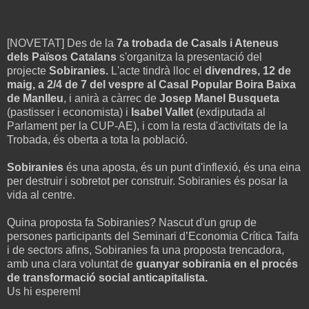
[NOVETAT] Des de la
7a trobada de Casals i Ateneus
dels Països Catalans
s'organitza la presentació del
projecte
Sobiranies.
L'acte tindrà lloc el
divendres, 12 de
maig, a 2/4 de 7 del vespre al Casal Popular Boira Baixa
de Manlleu
, i anirà a càrrec de
Josep Manel Busqueta
(pastisser i economista) i
Isabel Vallet
(exdiputada al
Parlament per la CUP-AE), i com la resta d'activitats de la
Trobada, és oberta a tota la població.
Sobiranies
és una aposta, és un punt d'inflexió, és una eina
per destruir i sobretot per construir. Sobiranies és posar la
vida al centre.
Quina proposta fa Sobiranies? Nascut d'un grup de
persones participants del Seminari d’Economia Crítica Taifa
i de sectors afins, Sobiranies fa una proposta trencadora,
amb una clara voluntat de
guanyar sobirania en el procés
de transformació social anticapitalista.
Us hi esperem!