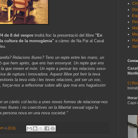
Cin
Do
Esp
Fes
Man
Mur
/4 de 8 del vespre
tindrà lloc la presentació del llibre
"En
Pun
 la cultura de la monogàmia"
a càrrec de Na Pai al Casal
leu.
Xer
ella? Relacions lliures? Tens un repte entre les mans, un
Conta
allò que hem après, que ens han ensenyat. Un repte que ens
b la que mirem el món. Un repte a pensar les relacions sexo-
Casal
Manll
va de ruptura i innovadora. Aquest llibre pot ferir la teva
üestionis la teva vida i les teves relacions, pot ser un xoc,
C/ Ros
ó, forçar-nos a reflexionar sobre allò que mai ens haguéssim
boira
Horari
er un càntic col·lectiu a unes noves formes de relacionar-nos
Caps 
s lliures i no coercitives on la llibertat sexual sigui la
la persona nova en una nova societat."
com
a
23:41