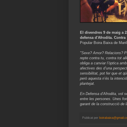
El divendres 9 de maig a 2
defensa d'Afrodita. Contra
Popular Boira Baixa de Manl
"Sexe? Amor? Relacions? Par
repte contra tu, contra tot 
obliga a canviar l’òptica am
afectives des d’una perspecti
sensibilitat, pot fer que et q
però aquesta n’és la intenci
plantejat.
En Defensa d’Afrodita, vol s
entre les persones. Unes forme
garant de la construcció de 
Publicat per
boirabaixa@gmail.