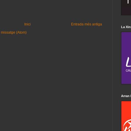
Inici
Entrada més antiga
La Xin
 missatge (Atom)
Arran 