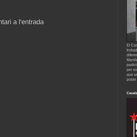
ari a l'entrada
El Cas
trobad
difere
Manll
partic
per so
que un
poble 
Casals