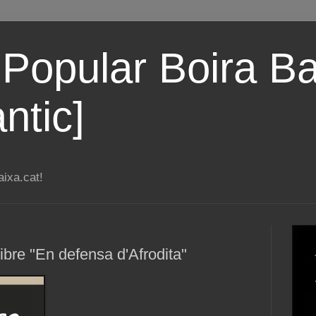
 Popular Boira Ba
ntic]
ixa.cat!
libre "En defensa d'Afrodita"