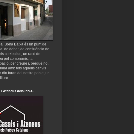
al Boira Baixa és un punt de
a, de debat, de confluència de
nts col•lectius, un racó de
eu pel compromís, la
ipació, per creure i, perquè no,
miar amb tots aquells canvis
 dia faran del nostre poble, un
lliure.
 i Ateneus dels PPCC