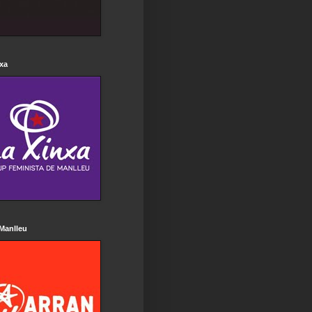
xa
Manlleu