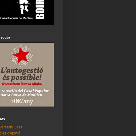
 soci/a
tats
versaris Casal
icles d'opinió