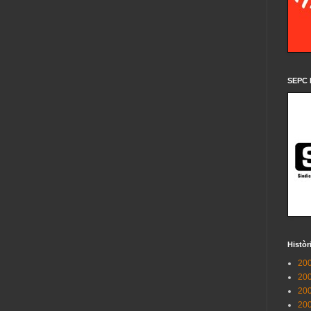
SEPC 
Històr
200
200
200
200