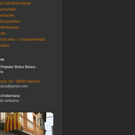
e Club Boira Baixa
cumentals
ectacles
tes populars
ifestacions
als
t de mira - Contrainformatiu
rades
cte
 Popular Boira Baixa -
eu
sell, 16 - 08560 Manlleu
baixa@gmail.com
 d'obertura:
de setmana