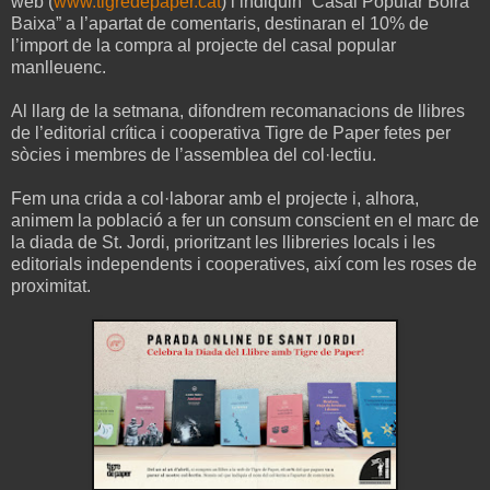
web (
www.tigredepaper.cat
) i indiquin “Casal Popular Boira
Baixa” a l’apartat de comentaris, destinaran el 10% de
l’import de la compra al projecte del casal popular
manlleuenc.
Al llarg de la setmana, difondrem recomanacions de llibres
de l’editorial crítica i cooperativa Tigre de Paper fetes per
sòcies i membres de l’assemblea del col·lectiu.
Fem una crida a col·laborar amb el projecte i, alhora,
animem la població a fer un consum conscient en el marc de
la diada de St. Jordi, prioritzant les llibreries locals i les
editorials independents i cooperatives, així com les roses de
proximitat.