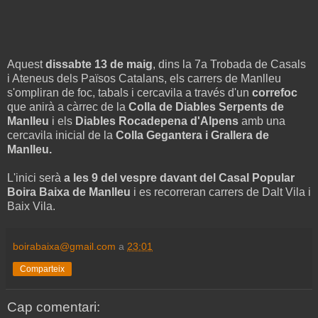
Aquest
dissabte 13 de maig
, dins la 7a Trobada de Casals
i Ateneus dels Països Catalans, els carrers de Manlleu
s'ompliran de foc, tabals i cercavila a través d'un
correfoc
que anirà a càrrec de la
Colla de Diables Serpents de
Manlleu
i els
Diables Rocadepena d'Alpens
amb una
cercavila inicial de la
Colla Gegantera i Grallera de
Manlleu.
L'inici serà
a les 9 del vespre davant del Casal Popular
Boira Baixa de Manlleu
i es recorreran carrers de Dalt Vila i
Baix Vila.
boirabaixa@gmail.com
a
23:01
Comparteix
Cap comentari: