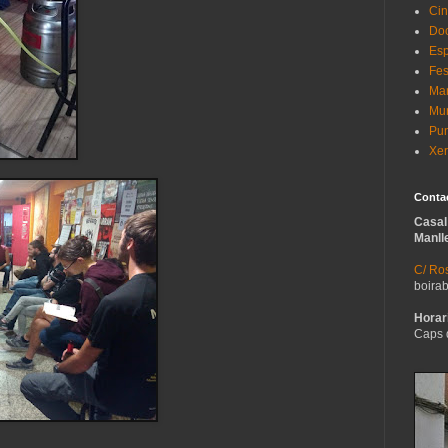
Cin
Do
Esp
Fes
Man
Mur
Pun
Xer
Conta
Casal
Manll
C/ Ros
boira
Horari
Caps 