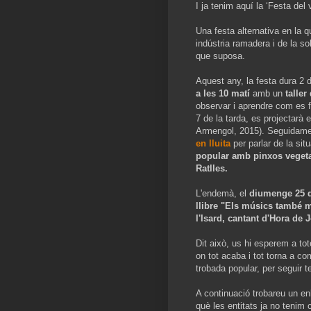
I ja tenim aquí la ‘Festa del ve
Una festa alternativa en la q
indústria ramadera i de la s
que suposa.
Aquest any, la festa dura 2
a les 10 matí
amb un
taller
observar i aprendre com es fa
7 de la tarda, es projectarà 
Armengol, 2015). Seguidame
en lluita
per parlar de la sit
popular amb pinxos veget
Ratlles.
L'endemà, el
diumenge 25 de
llibre "Els músics també m
l'Isard, cantant d'Hora de J
Dit això, us hi esperem a tot
on tot acaba i tot torna a co
trobada popular, per seguir te
A continuació trobareu un en
què les entitats ja no tenim