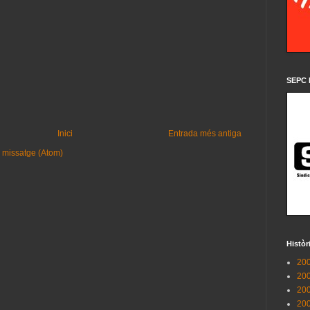
SEPC 
Inici
Entrada més antiga
 missatge (Atom)
Històr
200
200
200
200