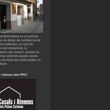
al Boira Baixa és un punt de
a, de debat, de confluència de
nts col•lectius, un racó de
eu pel compromís, la
ipació, per creure i, perquè no,
miar amb tots aquells canvis
 dia faran del nostre poble, un
lliure.
 i Ateneus dels PPCC