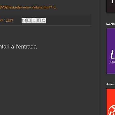
5/09/festa-del-verro-i-la-birra.html?=1
com
a
11:19
La Xin
ari a l'entrada
Arran 