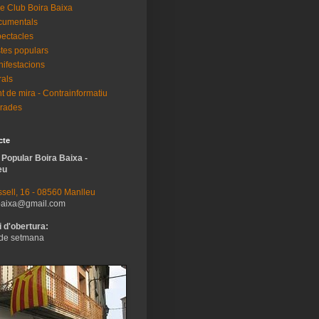
e Club Boira Baixa
cumentals
ectacles
tes populars
ifestacions
als
t de mira - Contrainformatiu
rades
cte
 Popular Boira Baixa -
eu
sell, 16 - 08560 Manlleu
baixa@gmail.com
 d'obertura:
de setmana