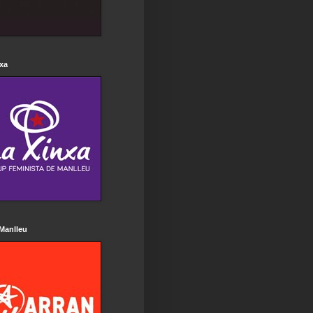
xa
Manlleu