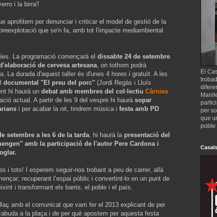
rro i la birra'!
ue aprofitem per denunciar i criticar el model de gestió de la
obreexplotació que se'n fa, amb tot l'impacte mediambiental
 dies. La programació començarà el
dissabte 24 de setembre
 d'elaboració de cervesa artesana
, on tothom podrà
El Cas
. La durada d'aquest taller és d'unes 4 hores i gratuït. A les
trobad
el
documental "El preu del porc"
(Jordi Regàs i Lluís
difere
nt hi haurà un
debat amb membres del col·lectiu
Càrnies
Manll
uació actual. A partir de les 9 del vespre hi haurà
sopar
partic
arians
i per acabar la nit, tindrem música i
festa amb PD
per so
que un
poble 
 setembre a les 6 de la tarda
, hi haurà la
presentació del
engen" amb la participació de l'autor Pere Cardona i
Casals
oglar.
es i tots! I esperem seguir-nos trobant a peu de carrer, allà
mençar; recuperant l’espai públic i convertint-lo en un punt de
ixint i transformant els barris, el poble i el país.
llaç amb el comunicat que vam fer el 2013 explicant de per
 cabuda a la plaça i de per què apostem per aquesta festa