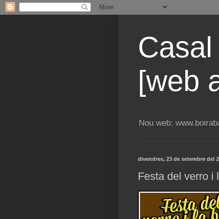
Casal
[web a
Nou web: www.boiraba
divendres, 23 de setembre del 
Festa del verro i l