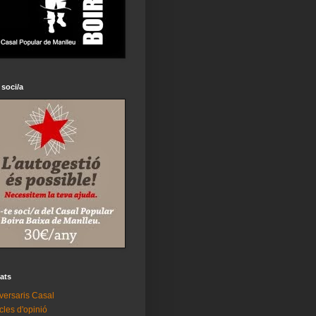
 soci/a
tats
versaris Casal
icles d'opinió