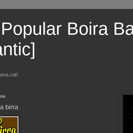
 Popular Boira Ba
ntic]
ixa.cat!
2016
a birra