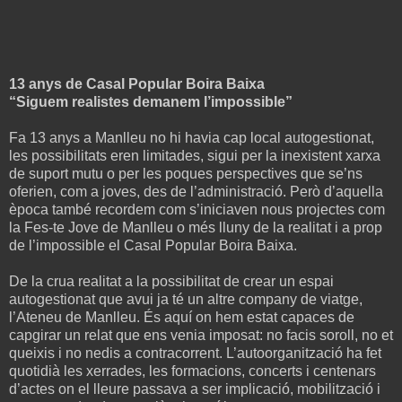
13 anys de Casal Popular Boira Baixa
“Siguem realistes demanem l’impossible”
Fa 13 anys a Manlleu no hi havia cap local autogestionat,
les possibilitats eren limitades, sigui per la inexistent xarxa
de suport mutu o per les poques perspectives que se’ns
oferien, com a joves, des de l’administració. Però d’aquella
època també recordem com s’iniciaven nous projectes com
la Fes-te Jove de Manlleu o més lluny de la realitat i a prop
de l’impossible el Casal Popular Boira Baixa.
De la crua realitat a la possibilitat de crear un espai
autogestionat que avui ja té un altre company de viatge,
l’Ateneu de Manlleu. És aquí on hem estat capaces de
capgirar un relat que ens venia imposat: no facis soroll, no et
queixis i no nedis a contracorrent. L’autoorganització ha fet
quotidià les xerrades, les formacions, concerts i centenars
d’actes on el lleure passava a ser implicació, mobilització i