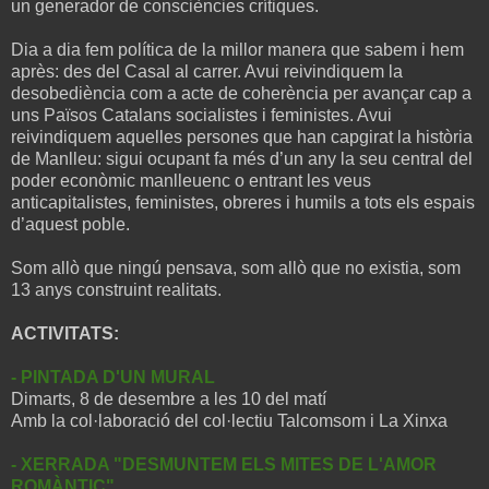
un generador de consciències crítiques.
Dia a dia fem política de la millor manera que sabem i hem
après: des del Casal al carrer. Avui reivindiquem la
desobediència com a acte de coherència per avançar cap a
uns Països Catalans socialistes i feministes. Avui
reivindiquem aquelles persones que han capgirat la història
de Manlleu: sigui ocupant fa més d’un any la seu central del
poder econòmic manlleuenc o entrant les veus
anticapitalistes, feministes, obreres i humils a tots els espais
d’aquest poble.
Som allò que ningú pensava, som allò que no existia, som
13 anys construint realitats.
ACTIVITATS:
- PINTADA D'UN MURAL
Dimarts, 8 de desembre a les 10 del matí
Amb la col·laboració del col·lectiu Talcomsom i La Xinxa
- XERRADA "DESMUNTEM ELS MITES DE L'AMOR
ROMÀNTIC"