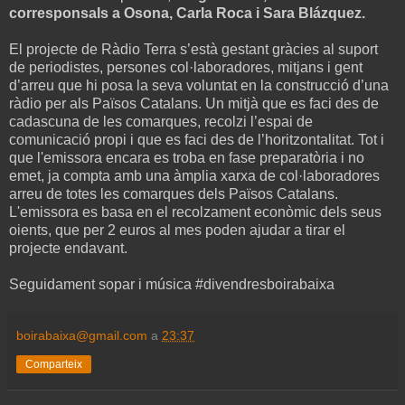
corresponsals a Osona, Carla Roca i Sara Blázquez.
El projecte de Ràdio Terra s’està gestant gràcies al suport
de periodistes, persones col·laboradores, mitjans i gent
d’arreu que hi posa la seva voluntat en la construcció d’una
ràdio per als Països Catalans. Un mitjà que es faci des de
cadascuna de les comarques, recolzi l’espai de
comunicació propi i que es faci des de l’horitzontalitat. Tot i
que l'emissora encara es troba en fase preparatòria i no
emet, ja compta amb una àmplia xarxa de col·laboradores
arreu de totes les comarques dels Països Catalans.
L'emissora es basa en el recolzament econòmic dels seus
oients, que per 2 euros al mes poden ajudar a tirar el
projecte endavant.
Seguidament sopar i música #divendresboirabaixa
boirabaixa@gmail.com
a
23:37
Comparteix