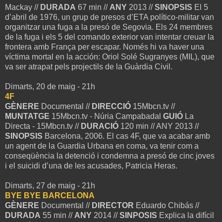
Mackay //
DURADA
67 min //
ANY
2013 //
SINOPSIS
El 5
d’abril de 1976, un grup de presos d’ETA político-militar van
organitzar una fuga a la presó de Segovia. Els 24 membres
de la fuga i els 5 del comando exterior van intentar creuar la
frontera amb França per escapar. Només hi va haver una
víctima mortal en la acción: Oriol Solé Sugranyes (MIL), que
va ser atrapat pels projectils de la Guàrdia Civil.
Dimarts, 20 de maig - 21h
4F
GÈNERE
Documental //
DIRECCIÓ
15Mbcn.tv //
MUNTATGE
15Mbcn.tv - Núria Campabadal
GUIÓ
La
Directa - 15Mbcn.tv //
DURACIÓ
120 min // ANY 2013 //
SINOPSIS
Barcelona, 2006. El cas 4F, que va acabar amb
un agent de la Guardia Urbana en coma, va tenir com a
conseqüència la detenció i condemna a presó de cinc joves
i el suicidi d’una de les acusades, Patricia Heras.
Dimarts, 27 de maig - 21h
BYE BYE BARCELONA
GÈNERE
Documental //
DIRECTOR
Eduardo Chibás //
DURADA
55 min //
ANY
2014 //
SINPOSIS
Explica la difícil