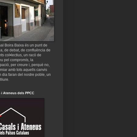
al Boira Baixa és un punt de
a, de debat, de confluència de
nts col•lectius, un racó de
eu pel compromís, la
ipació, per creure i, perquè no,
miar amb tots aquells canvis
 dia faran del nostre poble, un
lliure.
 i Ateneus dels PPCC