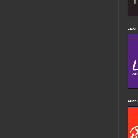
La Xin
Arran 