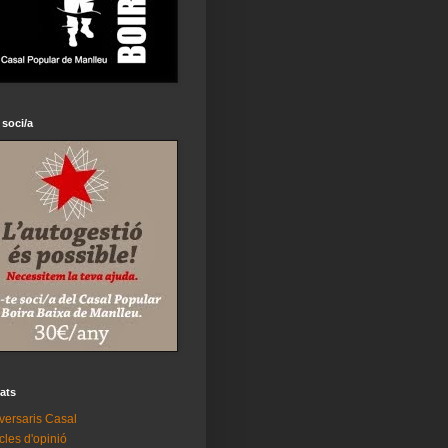
 soci/a
tats
versaris Casal
icles d'opinió