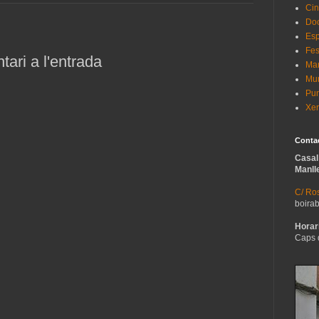
Cin
Do
Esp
Fes
ari a l'entrada
Man
Mur
Pun
Xer
Conta
Casal
Manll
C/ Ros
boira
Horari
Caps 