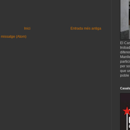
Inici
Entrada més antiga
 missatge (Atom)
El Cas
trobad
difere
Manll
partic
per so
que un
poble 
Casals