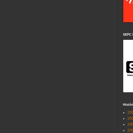
SEPC 
Històr
200
200
200
200