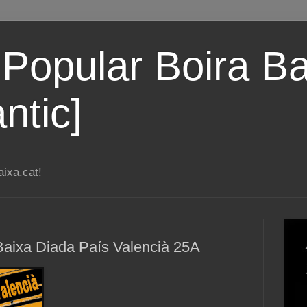
 Popular Boira Ba
ntic]
ixa.cat!
Baixa Diada País Valencià 25A