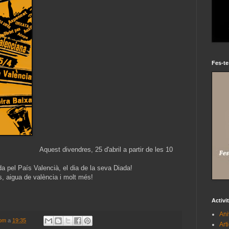
Fes-te
Aquest divendres, 25 d'abril a partir de les 10
 pel País Valencià, el dia de la seva Diada!
, aigua de valència i molt més!
Activi
Ani
com
a
19:35
Art