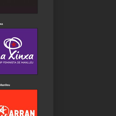
xa
Manlleu