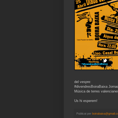
del vespre:
#divendresBoiraBaixa Jornada
Música de terres valencianes
Us hi esperem!
Publicat per
boirabaixa@gmail.