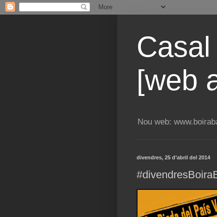
Casal
[web a
Nou web: www.boiraba
divendres, 25 d’abril del 2014
#divendresBoira