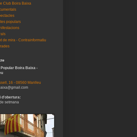
e Club Boira Baixa
cumentals
ectacles
tes populars
ifestacions
als
t de mira - Contrainformatiu
rades
cte
 Popular Boira Baixa -
eu
sell, 16 - 08560 Manlleu
baixa@gmail.com
 d'obertura:
de setmana