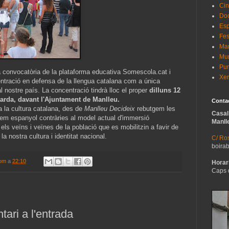
Cin
Do
Esp
Fes
Man
Mur
Pun
 convocatòria de la plataforma educativa Somescola.cat i
Xer
entració en defensa de la llengua catalana com a única
l nostre país. La concentració tindrà lloc el proper
dilluns 12
 tarda, davant l'Ajuntament de Manlleu.
Conta
a la cultura catalana, des de
Manlleu Decideix
rebutgem les
Casal
rem espanyol contràries al model actual d'immersió
Manll
els veïns i veïnes de la població que es mobilitzin a favir de
 la nostra cultura i identitat nacional.
C/ Ros
boira
com
a
22:10
Horari
Caps 
ari a l'entrada