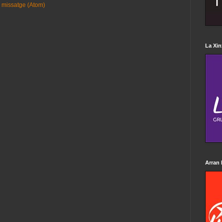
 missatge (Atom)
La Xin
Arran 