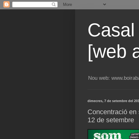
Casal
[web a
Nou web: www.boiraba
dimecres, 7 de setembre del 20
Concentració en s
12 de setembre