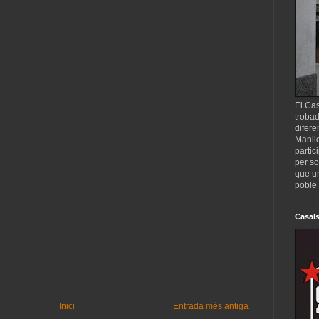
El Cas
trobad
difere
Manll
partic
per so
que un
poble 
Casals
Inici
Entrada més antiga