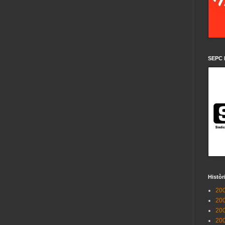
SEPC 
Històr
200
200
200
200