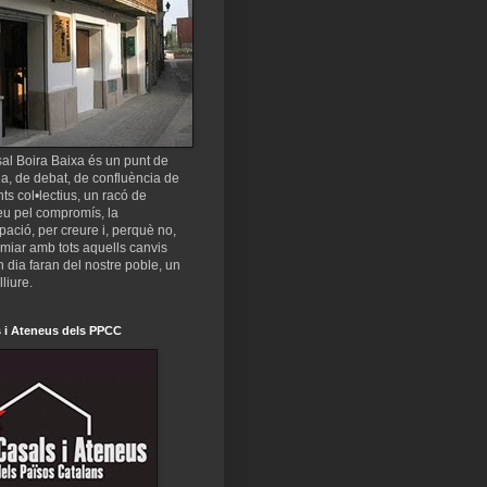
al Boira Baixa és un punt de
a, de debat, de confluència de
nts col•lectius, un racó de
eu pel compromís, la
ipació, per creure i, perquè no,
miar amb tots aquells canvis
 dia faran del nostre poble, un
lliure.
 i Ateneus dels PPCC