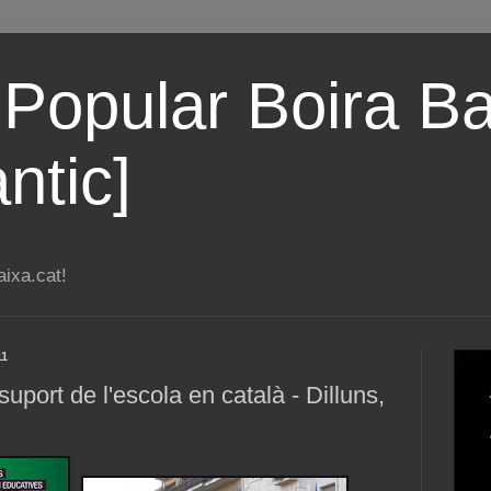
 Popular Boira Ba
ntic]
ixa.cat!
11
uport de l'escola en català - Dilluns,