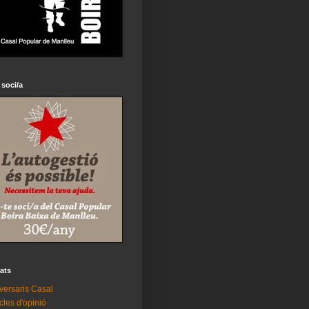
 soci/a
tats
versaris Casal
icles d'opinió