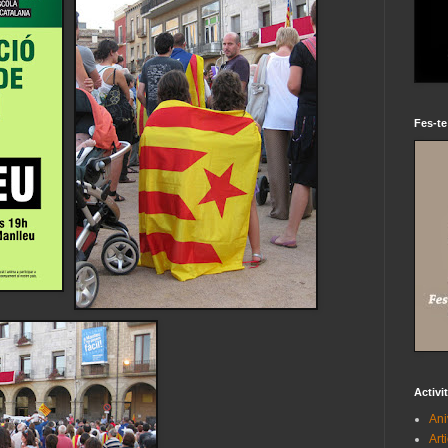
Fes-te
Activi
Ani
Art