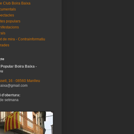
e Club Boira Baixa
cumentals
ectacles
tes populars
ifestacions
als
t de mira - Contrainformatiu
rades
cte
 Popular Boira Baixa -
eu
sell, 16 - 08560 Manlleu
baixa@gmail.com
 d'obertura:
de setmana