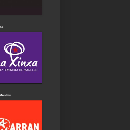
xa
Manlleu