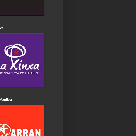
xa
Manlleu