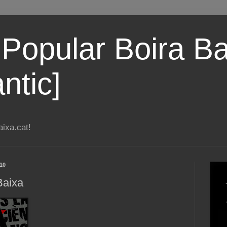
 Popular Boira Ba
ntic]
ixa.cat!
10
Baixa