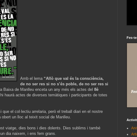
Fes-te
Amb el lema
“Allò que val és la consciència,
de no ser res si no s’és poble, de no ser res si
ra Baixa de Manlleu enceta un any més els actes del
8è
i haurà actes de diverses temàtiques i participants de totes
que el col·lectiu arrelaria, però el treball diari en el nostre
obert un lloc al teixit social de Manlleu.
Activi
 viatge, dies bons i dies dolents. Dies sublims i també
Ani
 un dia naixem, i ens fem grans.
Art