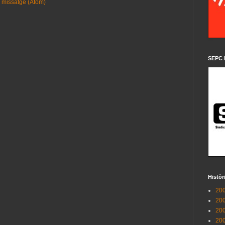
 missatge (Atom)
SEPC 
Històr
200
200
200
200