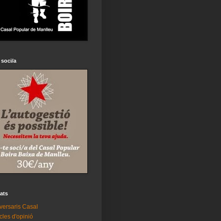
 soci/a
tats
versaris Casal
icles d'opinió