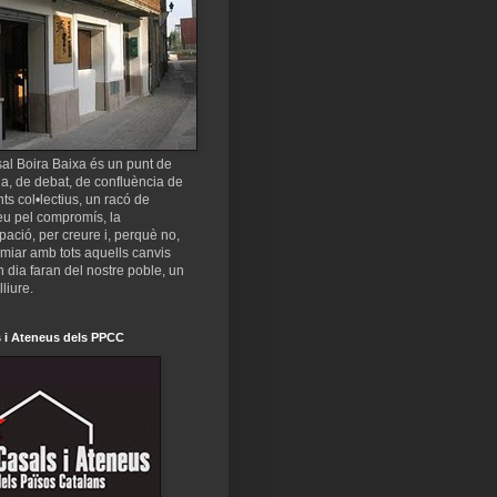
al Boira Baixa és un punt de
a, de debat, de confluència de
nts col•lectius, un racó de
eu pel compromís, la
ipació, per creure i, perquè no,
miar amb tots aquells canvis
 dia faran del nostre poble, un
lliure.
 i Ateneus dels PPCC