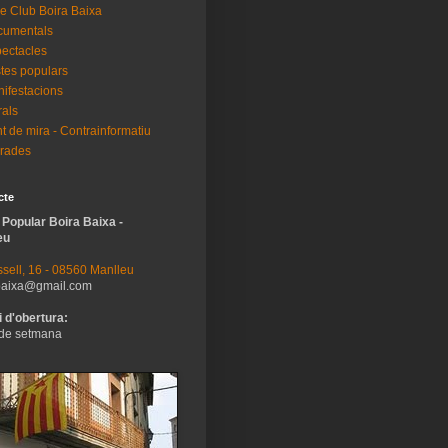
e Club Boira Baixa
cumentals
ectacles
tes populars
ifestacions
als
t de mira - Contrainformatiu
rades
cte
 Popular Boira Baixa -
eu
sell, 16 - 08560 Manlleu
baixa@gmail.com
 d'obertura:
de setmana