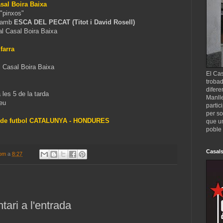
asal Boira Baixa
 "pinxos"
t amb
ESCA DEL PECAT (Titot i David Rosell)
l Casal Boira Baixa
farra
al Casal Boira Baixa
El Cas
trobad
difere
les 5 de la tarda
Manll
leu
partic
per so
tit de futbol CATALUNYA - HONDURES
que un
poble 
Casals
com
a
8:27
ari a l'entrada