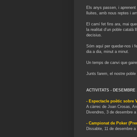
Els anys passen, i aprenent
lluites, amb nous reptes i am
El camí fet fins ara, mai que
la realitat d’un poble català
decisius.
Sóm aquí per quedar-nos i f
dia a dia, minut a minut.
Un temps de canvi que gaire
Junts farem, el nostre poble l
ACTIVITATS - DESEMBRE 
- Espectacle poètic sobre 
A càrrec de Joan Crosas, Ann
Divendres, 3 de desembre a 
- Campionat de Poker (Prem
Dissabte, 11 de desembre a l