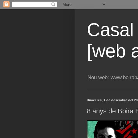
Casal
[web a
Nou web: www.boiraba
dimecres, 1 de desembre del 20
8 anys de Boira 