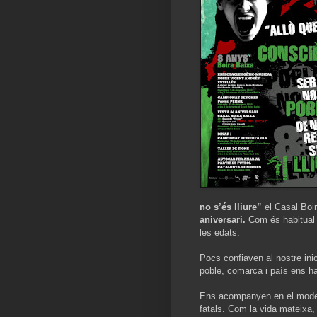
no s’és lliure”
el Casal Boi
aniversari.
Com és habitual h
les edats.
Pocs confiaven al nostre inici 
poble, comarca i país ens ha 
Ens acompanyen en el modest
fatals. Com la vida mateixa,