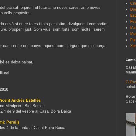
Cin
 del passat forjarem el futur amb noves cares, amb noves
Do
b vells propòsits.
Esp
Fes
da envà si entre totes i tots persistim, divulguem i compartim
Man
 lliure, pròsper i just. Som vius, som forts, som molts i serem
Mur
Pun
er camí entre companys, aquest camí llarguer que s’escurça
Xer
Conta
bé es deixa palpar.
Casal
Manll
liure!
C/ Ros
boira
2010
Horari
Vicent Andrés Estellés
Caps 
a Miralpeix i Biel Barnils
2/4 de 9 del vespre al Casal Boira Baixa
i: Pernil)
es 4 de la tarda al Casal Boira Baixa