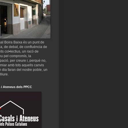
al Boira Baixa és un punt de
a, de debat, de confluència de
nts col•lectius, un racó de
eu pel compromís, la
ipació, per creure i, perquè no,
miar amb tots aquells canvis
 dia faran del nostre poble, un
lliure.
 i Ateneus dels PPCC