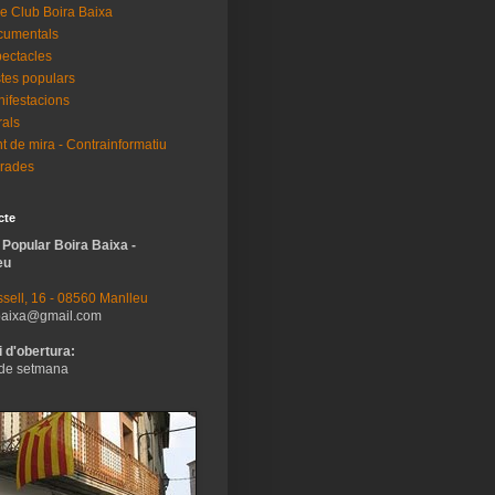
e Club Boira Baixa
cumentals
ectacles
tes populars
ifestacions
als
t de mira - Contrainformatiu
rades
cte
 Popular Boira Baixa -
eu
sell, 16 - 08560 Manlleu
baixa@gmail.com
 d'obertura:
de setmana