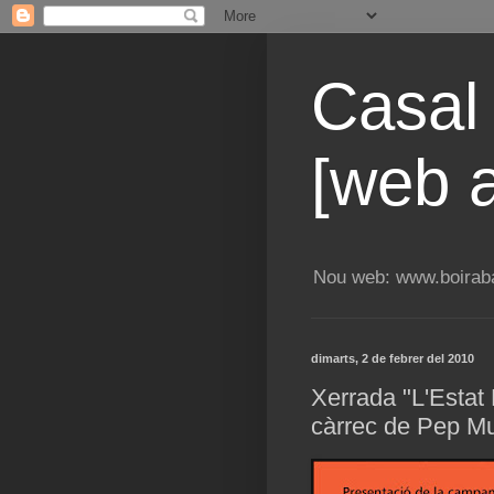
Casal
[web a
Nou web: www.boiraba
dimarts, 2 de febrer del 2010
Xerrada "L'Estat
càrrec de Pep Mu