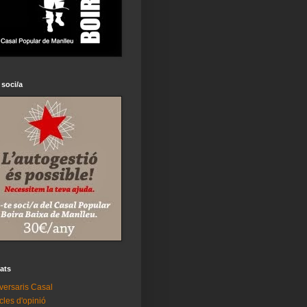
 soci/a
tats
versaris Casal
icles d'opinió