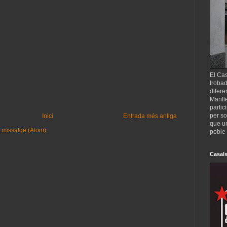
El Cas
trobad
difere
Manll
partic
per so
Inici
Entrada més antiga
que un
 missatge (Atom)
poble 
Casals