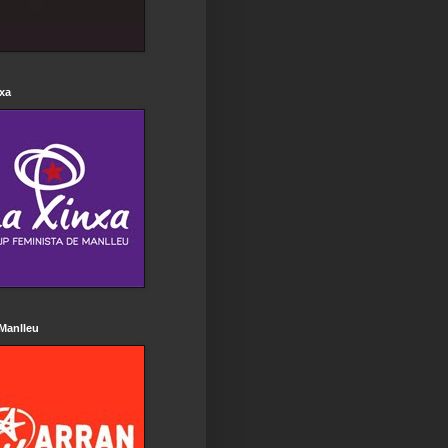
xa
Manlleu