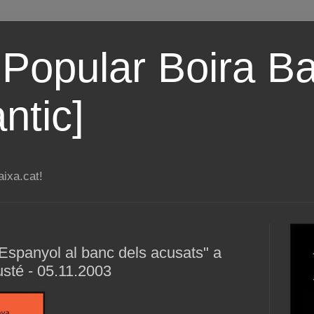
 Popular Boira Ba
ntic]
ixa.cat!
 Espanyol al banc dels acusats" a
sté - 05.11.2003