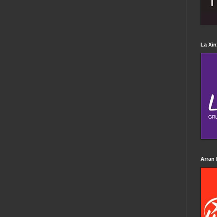
La Xin
Arran 