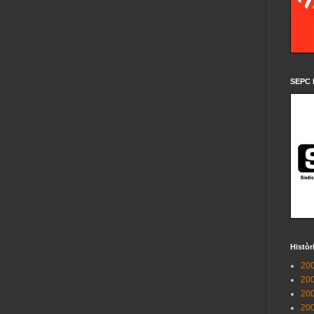
SEPC 
Històr
200
200
200
200