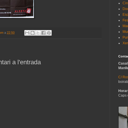
Cin
Do
Esp
Fes
Man
Mur
com
a
22:50
Pun
Xer
Conta
ari a l'entrada
Casal
Manll
C/ Ros
boira
Horari
Caps 