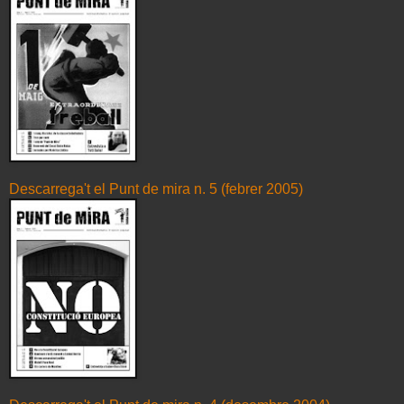
Descarrega't el Punt de mira n. 5 (febrer 2005)