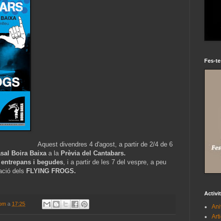
Fes-te
Aquest divendres 4 d'agost, a partir de 2/4 de 6
sal Boira Baixa
a la
Prèvia del Cantabars.
 entrepans i begudes
, i a partir de les 7 del vespre, a peu
uació dels
FLYING FROGS.
Activi
com
a
17:25
Ani
Art