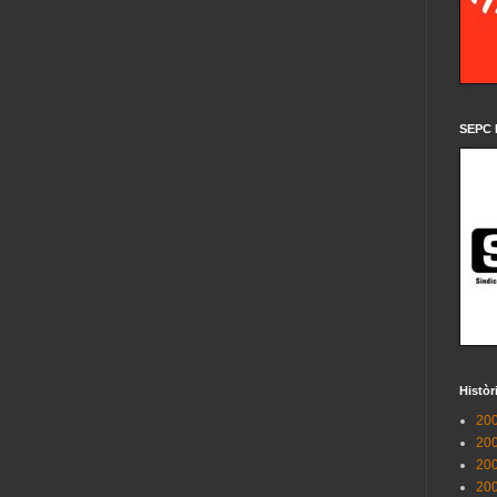
SEPC 
Històr
200
200
200
200