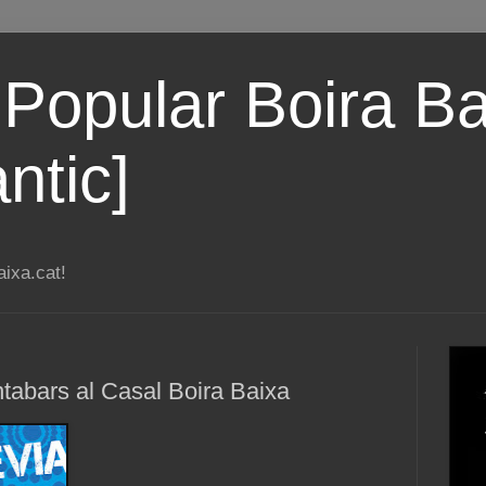
 Popular Boira Ba
ntic]
ixa.cat!
ntabars al Casal Boira Baixa