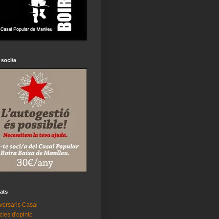
 soci/a
tats
versaris Casal
icles d'opinió