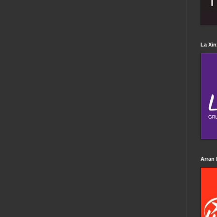
La Xin
Arran 