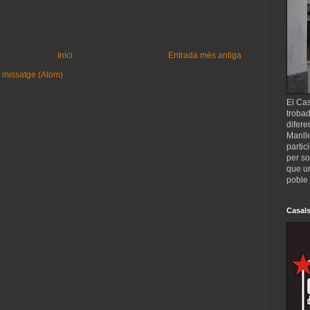
Inici
Entrada més antiga
 missatge (Atom)
El Cas
trobad
difere
Manll
partic
per so
que un
poble 
Casals