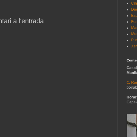
Cin
Do
Esp
ari a l'entrada
Fes
Man
Mur
Pun
Xer
Conta
Casal
Manll
C/ Ros
boira
Horari
Caps 