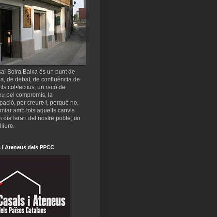
al Boira Baixa és un punt de
a, de debat, de confluència de
nts col•lectius, un racó de
eu pel compromís, la
ipació, per creure i, perquè no,
miar amb tots aquells canvis
 dia faran del nostre poble, un
lliure.
 i Ateneus dels PPCC