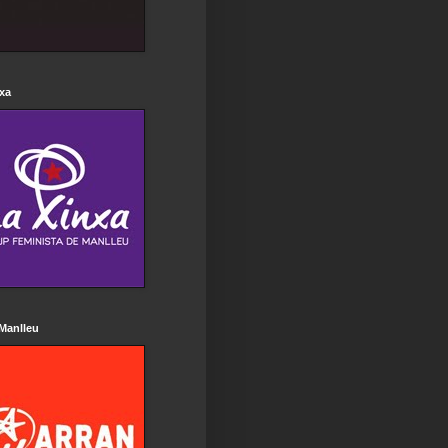
xa
Manlleu