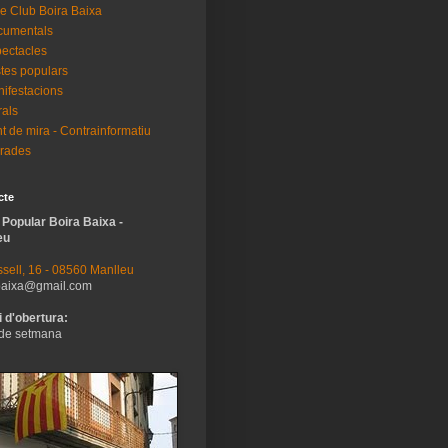
e Club Boira Baixa
cumentals
ectacles
tes populars
ifestacions
als
t de mira - Contrainformatiu
rades
cte
 Popular Boira Baixa -
eu
sell, 16 - 08560 Manlleu
baixa@gmail.com
 d'obertura:
de setmana