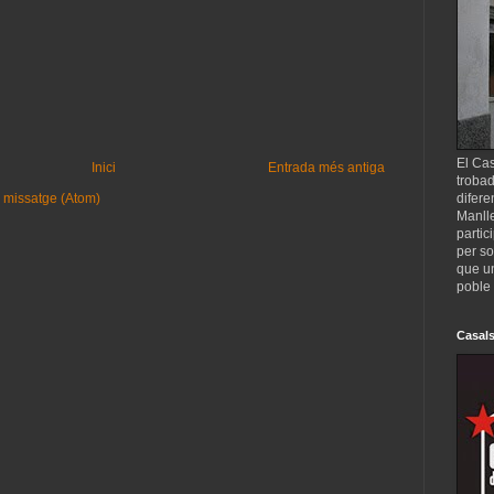
El Cas
Inici
Entrada més antiga
trobad
difere
 missatge (Atom)
Manll
partic
per so
que un
poble 
Casals