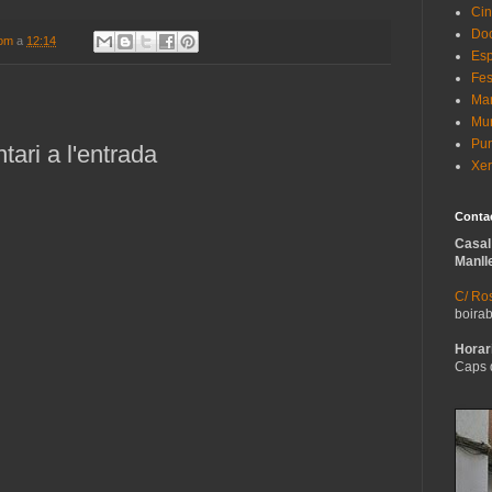
Cin
Do
com
a
12:14
Esp
Fes
Man
Mur
Pun
ari a l'entrada
Xer
Conta
Casal
Manll
C/ Ros
boira
Horari
Caps 