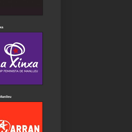
xa
Manlleu