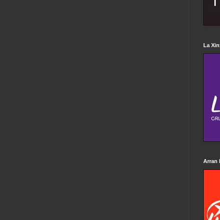
La Xin
Arran 