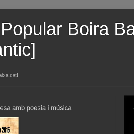
 Popular Boira Ba
ntic]
ixa.cat!
esa amb poesia i música