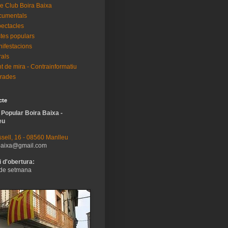
e Club Boira Baixa
cumentals
ectacles
tes populars
ifestacions
als
t de mira - Contrainformatiu
rades
cte
 Popular Boira Baixa -
eu
sell, 16 - 08560 Manlleu
baixa@gmail.com
 d'obertura:
de setmana