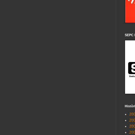
SEPC 
Històr
200
200
200
200