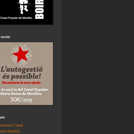
 soci/a
tats
versaris Casal
icles d'opinió