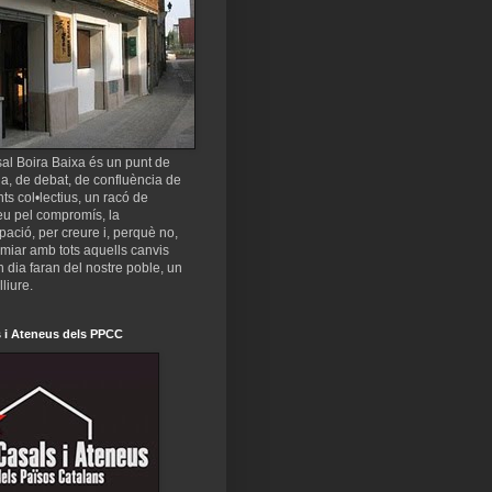
al Boira Baixa és un punt de
a, de debat, de confluència de
nts col•lectius, un racó de
eu pel compromís, la
ipació, per creure i, perquè no,
miar amb tots aquells canvis
 dia faran del nostre poble, un
lliure.
 i Ateneus dels PPCC