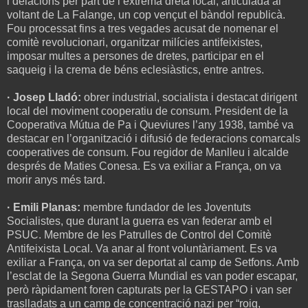
i delacions per part de l’extrema dreta local, articulada al
voltant de La Falange, un cop vençut el bàndol republicà.
Fou processat fins a tres vegades acusat de nomenar el
comitè revolucionari, organitzar milícies antifeixistes,
imposar multes a persones de dretes, participar en el
saqueig i la crema de béns eclesiàstics, entre antres.
· Josep Lladó:
obrer industrial, socialista i destacat dirigent
local del moviment cooperatiu de consum. President de la
Cooperativa Mútua de Pa i Queviures l’any 1938, també va
destacar en l’organització i difusió de federacions comarcals
cooperatives de consum. Fou regidor de Manlleu i alcalde
després de Maties Conesa. Es va exiliar a França, on va
morir anys més tard.
· Emili Planas:
membre fundador de les Joventuts
Socialistes, que durant la guerra es van federar amb el
PSUC. Membre de les Patrulles de Control del Comitè
Antifeixista Local. Va anar al front voluntàriament. Es va
exiliar a França, on va ser deportat al camp de Setfons. Amb
l’esclat de la Segona Guerra Mundial es van poder escapar,
però ràpidament foren capturats per la GESTAPO i van ser
traslladats a un camp de concentració nazi per “roig,