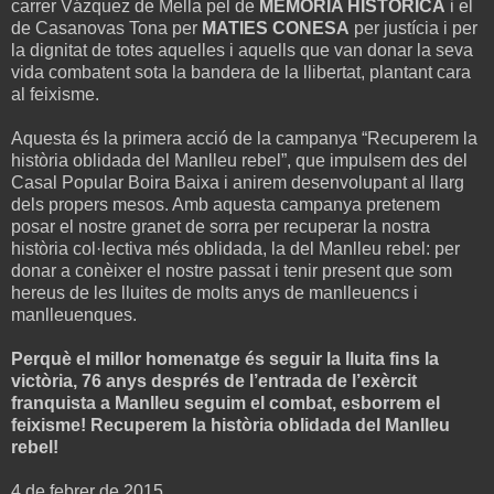
carrer Vázquez de Mella pel de
MEMÒRIA HISTÒRICA
i el
de Casanovas Tona per
MATIES CONESA
per justícia i per
la dignitat de totes aquelles i aquells que van donar la seva
vida combatent sota la bandera de la llibertat, plantant cara
al feixisme.
Aquesta és la primera acció de la campanya “Recuperem la
història oblidada del Manlleu rebel”, que impulsem des del
Casal Popular Boira Baixa i anirem desenvolupant al llarg
dels propers mesos. Amb aquesta campanya pretenem
posar el nostre granet de sorra per recuperar la nostra
història col·lectiva més oblidada, la del Manlleu rebel: per
donar a conèixer el nostre passat i tenir present que som
hereus de les lluites de molts anys de manlleuencs i
manlleuenques.
Perquè el millor homenatge és seguir la lluita fins la
victòria, 76 anys després de l’entrada de l’exèrcit
franquista a Manlleu seguim el combat, esborrem el
feixisme! Recuperem la història oblidada del Manlleu
rebel!
4 de febrer de 2015