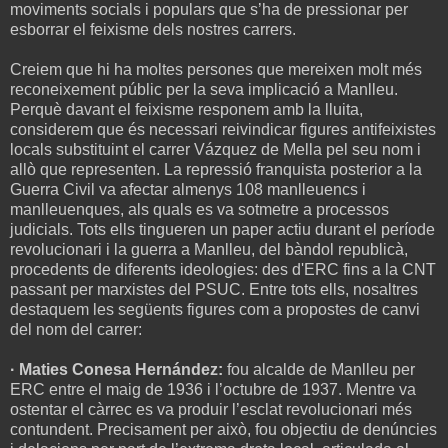
moviments socials i populars que s’ha de pressionar per
esborrar el feixisme dels nostres carrers.
Creiem que hi ha moltes persones que mereixen molt més
reconeixement públic per la seva implicació a Manlleu.
Perquè davant el feixisme responem amb la lluita,
considerem que és necessari reivindicar figures antifeixistes
locals substituint el carrer Vázquez de Mella pel seu nom i
allò que representen. La repressió franquista posterior a la
Guerra Civil va afectar almenys 108 manlleuencs i
manlleuenques, als quals es va sotmetre a processos
judicials. Tots ells tingueren un paper actiu durant el període
revolucionari i la guerra a Manlleu, del bàndol republicà,
procedents de diferents ideologies: des d'ERC fins a la CNT
passant per marxistes del PSUC. Entre tots ells, nosaltres
destaquem les següents figures com a propostes de canvi
del nom del carrer:
· Maties Conesa Hernández:
fou alcalde de Manlleu per
ERC entre el maig de 1936 i l’octubre de 1937. Mentre va
ostentar el càrrec es va produir l’esclat revolucionari més
contundent. Precisament per això, fou objectiu de denúncies