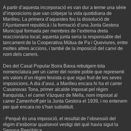
A partir d’aquesta incorporació es van dur a terme una sèrie
d’imposicions que van colpejar la vida quotidiana de
Manlleu. La primera d’aquestes fou la dissolució de
l’Ajuntament republicà i la formació d’una Junta Gestora
Municipal formada per membres de l’extrema dreta
reaccionària local; aquesta junta seria la responsable del
tancament de la Cooperativa Mútua de Pa i Queviures, entre
moltes altres accions, i també de la imposició del canvi de
nom dels carrers.
Des del Casal Popular Boira Baixa rebutgem tota
nomenclatura per un carrer del nostre poble que representi
els valors d’un règim feixista o que sigui fruit de les seves
imposicions. A dia d’avui, a Manlleu encara hi ha el carrer
Casanovas Tona, primer alcalde imposat pel règim
franquista, i el carrer Vázquez de Mella, nom imposat al
carrer Zamenhoff per la Junta Gestora el 1939, i no entenem
per què encara no s’han substituït.
· Perquè és una imposició, el resultat de l’obsessió del
règim d’esborrar qualsevol vestigi del què havia sigut la
Segona República.