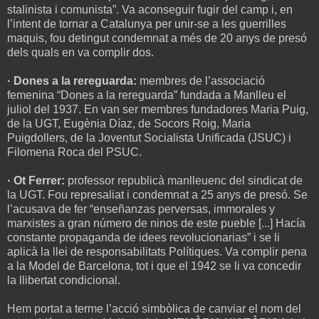
stalinista i comunista”. Va aconseguir fugir del camp i, en
l’intent de tornar a Catalunya per unir-se a les guerrilles
maquis, fou detingut condemnat a més de 20 anys de presó
dels quals en va complir dos.
· Dones a la rereguarda:
membres de l’associació
femenina “Dones a la rereguarda” fundada a Manlleu el
juliol del 1937. En van ser membres fundadores Maria Puig,
de la UGT, Eugènia Díaz, de Socors Roig, Maria
Puigdollers, de la Joventut Socialista Unificada (JSUC) i
Filomena Roca del PSUC.
· Ot Ferrer:
professor republicà manlleuenc del sindicat de
la UGT. Fou represaliat i condemnat a 25 anys de presó. Se
l’acusava de fer “enseñanzas perversas, immorales y
marxistes a gran número de ninos de este pueble [...] Hacía
constante propaganda de idees revolucionarias” i se li
aplicà la llei de responsabilitats Polítiques. Va complir pena
a la Model de Barcelona, tot i que el 1942 se li va concedir
la llibertat condicional.
Hem portat a terme l’acció simbòlica de canviar el nom del