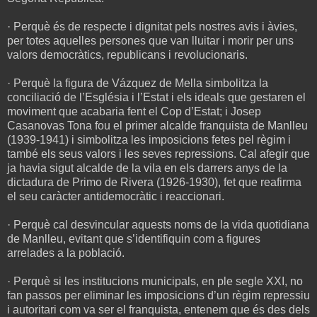
· Perquè és de respecte i dignitat pels nostres avis i àvies,
per totes aquelles persones que van lluitar i morir per uns
valors democràtics, republicans i revolucionaris.
· Perquè la figura de Vázquez de Mella simbolitza la
conciliació de l’Església i l’Estat i els ideals que gestaren el
moviment que acabaria fent el Cop d’Estat; i Josep
Casanovas Tona fou el primer alcalde franquista de Manlleu
(1939-1941) i simbolitza les imposicions fetes pel règim i
també els seus valors i les seves repressions. Cal afegir que
ja havia sigut alcalde de la vila en els darrers anys de la
dictadura de Primo de Rivera (1926-1930), fet que reafirma
el seu caràcter antidemocràtic i reaccionari.
· Perquè cal desvincular aquests noms de la vida quotidiana
de Manlleu, evitant que s’identifiquin com a figures
arrelades a la població.
· Perquè si les institucions municipals, en ple segle XXI, no
fan passos per eliminar les imposicions d’un règim repressiu
i autoritari com va ser el franquista, entenem que és des dels