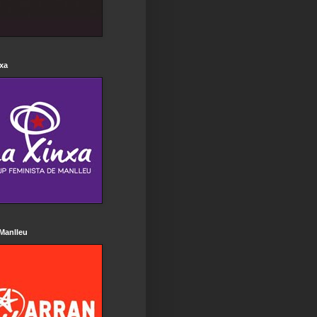
xa
Manlleu