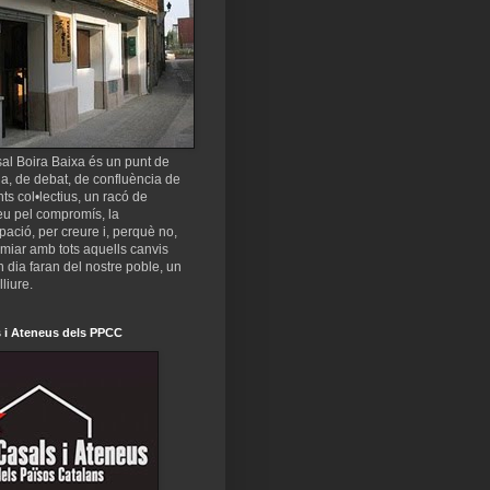
al Boira Baixa és un punt de
a, de debat, de confluència de
nts col•lectius, un racó de
eu pel compromís, la
ipació, per creure i, perquè no,
miar amb tots aquells canvis
 dia faran del nostre poble, un
lliure.
 i Ateneus dels PPCC