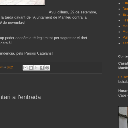
Cin
Do
Avui dilluns, 29 de setembre,
Esp
 la tarda davant de l'Ajuntament de Manlleu contra la
Fes
l 9 de novembre!
Man
Mur
Pun
ap poder econòmic té legitimitat per sagrestar el dret
 català!
Xer
pendència, pels Països Catalans!
Conta
Casal
com
a
0:02
Manll
C/ Ros
boira
Horari
ari a l'entrada
Caps 