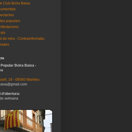
e Club Boira Baixa
cumentals
ectacles
tes populars
ifestacions
als
t de mira - Contrainformatiu
rades
cte
 Popular Boira Baixa -
eu
sell, 16 - 08560 Manlleu
baixa@gmail.com
 d'obertura:
de setmana