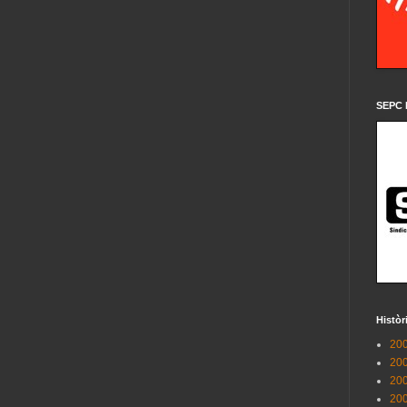
SEPC 
Històr
200
200
200
200