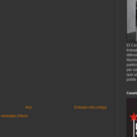
El Cas
trobad
difere
Manll
partic
per so
que un
poble 
Casals
Inici
Entrada més antiga
 missatge (Atom)