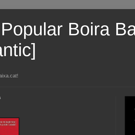
 Popular Boira Ba
ntic]
ixa.cat!
4