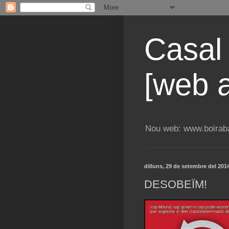
Casal
[web a
Nou web: www.boiraba
dilluns, 29 de setembre del 201
DESOBEÏM!