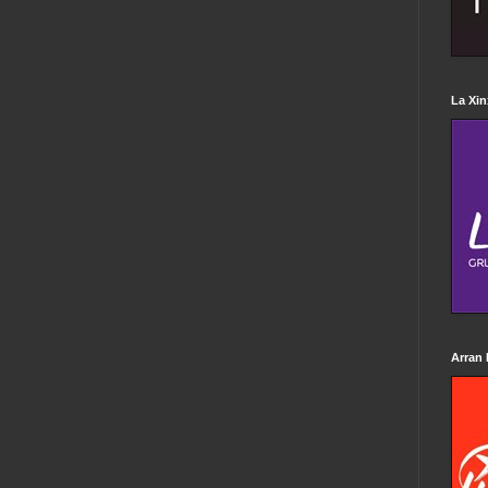
La Xin
Arran 