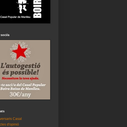
 soci/a
tats
versaris Casal
icles d'opinió