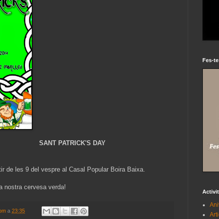
Fes-te
SANT PATRICK'S DAY
ir de les 9 del vespre al Casal Popular Boira Baixa.
la nostra cervesa verda!
Activi
Ani
com
a
23:35
Art