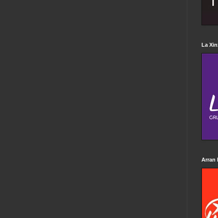
La Xin
Arran 