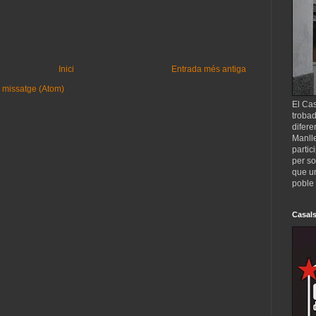
Inici
Entrada més antiga
 missatge (Atom)
El Cas
trobad
difere
Manll
partic
per so
que un
poble 
Casals