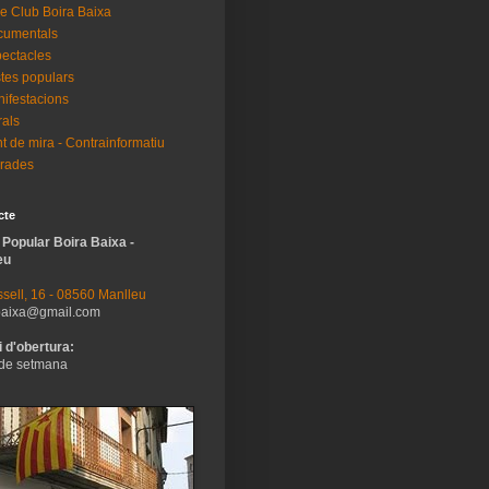
e Club Boira Baixa
cumentals
ectacles
tes populars
ifestacions
als
t de mira - Contrainformatiu
rades
cte
 Popular Boira Baixa -
eu
sell, 16 - 08560 Manlleu
baixa@gmail.com
 d'obertura:
de setmana