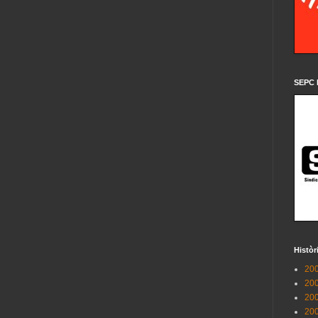
SEPC 
Històr
200
200
200
200