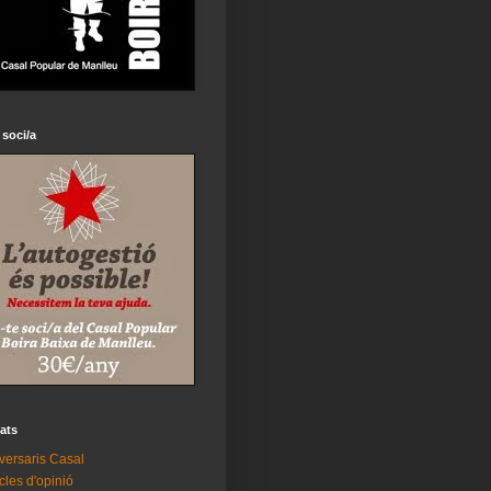
 soci/a
tats
versaris Casal
icles d'opinió