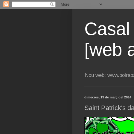
Casal
[web a
Nou web: www.boiraba
dimecres, 19 de març del 2014
Saint Patrick's d