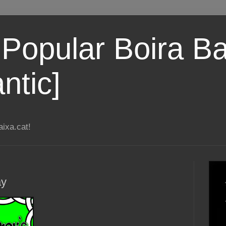
 Popular Boira Ba
ntic]
ixa.cat!
ay