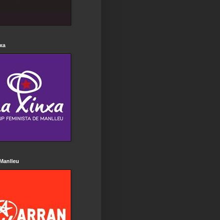
xa
Manlleu