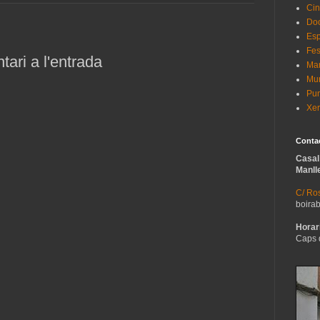
Cin
Do
Esp
Fes
ari a l'entrada
Man
Mur
Pun
Xer
Conta
Casal
Manll
C/ Ros
boira
Horari
Caps 