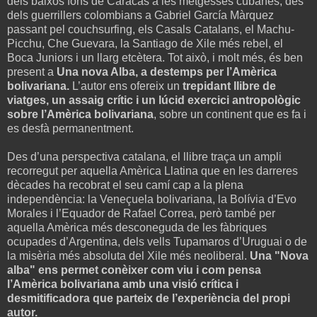
dels baixos fons de Caracas a les metgesses cubanes, des
dels guerrillers colombians a Gabriel García Màrquez
passant pel couchsurfing, els Casals Catalans, el Machu-
Picchu, Che Guevara, la Santiago de Xile més rebel, el
Boca Juniors i un llarg etcètera. Tot això, i molt més, és ben
present a
Una nova Alba, a destemps per l’Amèrica
bolivariana.
L’autor ens ofereix un
trepidant llibre de
viatges, un assaig crític i un lúcid exercici antropològic
sobre l’Amèrica bolivariana
, sobre un continent que es fa i
es desfà permanentment.
Des d’una perspectiva catalana, el llibre traça un ampli
recorregut per aquella Amèrica Llatina que en les darreres
dècades ha recobrat el seu camí cap a la plena
independència: la Veneçuela bolivariana, la Bolívia d’Evo
Morales i l’Equador de Rafael Correa, però també per
aquella Amèrica més desconeguda de les fàbriques
ocupades d’Argentina, dels vells Tupamaros d’Uruguai o de
la misèria més absoluta del Xile més neoliberal.
Una "Nova
alba" ens permet conèixer com viu i com pensa
l’Amèrica bolivariana amb una visió crítica i
desmitificadora que parteix de l’experiència del propi
autor.