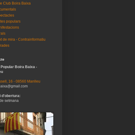
e Club Boira Baixa
cumentals
ectacles
tes populars
ifestacions
als
t de mira - Contrainformatiu
rades
cte
 Popular Boira Baixa -
eu
sell, 16 - 08560 Manlleu
baixa@gmail.com
 d'obertura:
de setmana