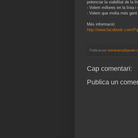
potenciar la viabilitat de la lí
- Volem millores en la línia i 
- Volem que molta més gent p
Més informació:
http://www.facebook.com/Pq
Publicat per
boirabaixa@gmail.
Cap comentari:
Publica un coment