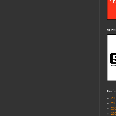
SEPC 
Històr
200
200
200
200