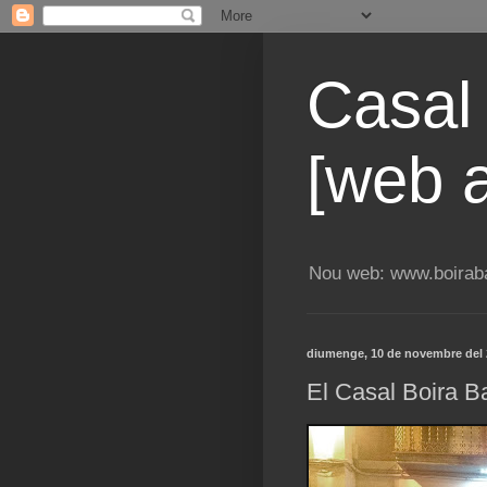
Casal
[web a
Nou web: www.boiraba
diumenge, 10 de novembre del
El Casal Boira Ba