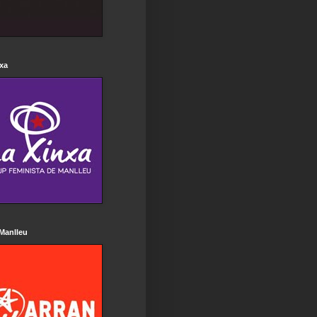
xa
Manlleu