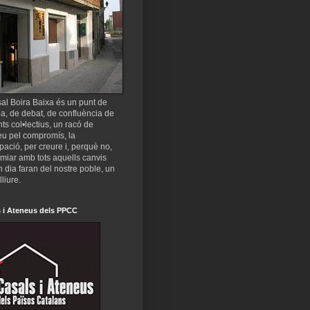
al Boira Baixa és un punt de
a, de debat, de confluència de
nts col•lectius, un racó de
eu pel compromís, la
ipació, per creure i, perquè no,
miar amb tots aquells canvis
 dia faran del nostre poble, un
lliure.
 i Ateneus dels PPCC