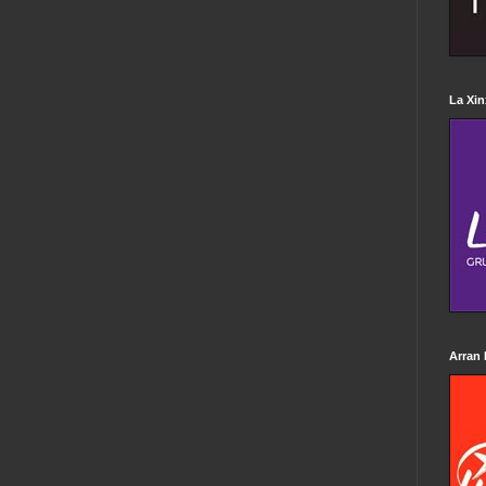
La Xin
Arran 