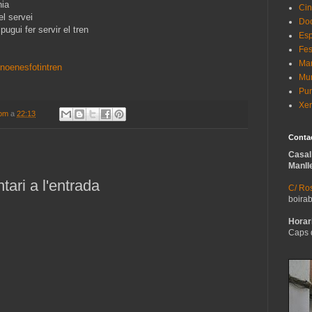
nia
Cin
el servei
Do
ugui fer servir el tren
Esp
Fes
Man
noenesfotintren
Mur
Pun
Xer
com
a
22:13
Conta
Casal
Manll
ari a l'entrada
C/ Ros
boira
Horari
Caps 