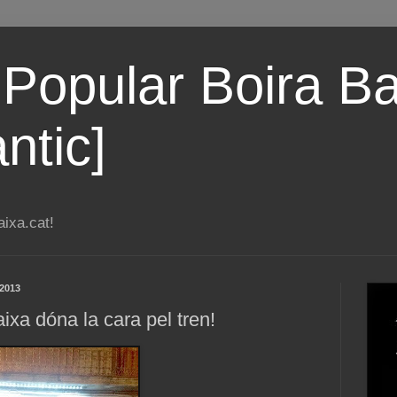
 Popular Boira Ba
ntic]
ixa.cat!
 2013
ixa dóna la cara pel tren!