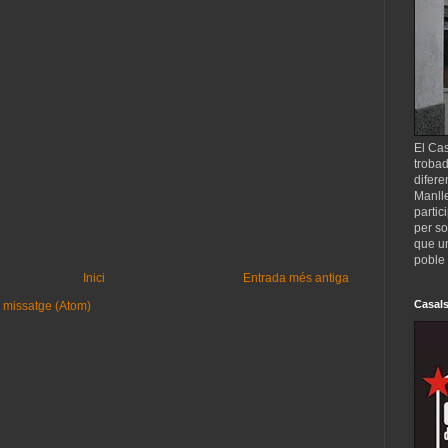
El Cas
trobad
difere
Manll
partic
per so
que un
poble 
Inici
Entrada més antiga
Casals
 missatge (Atom)