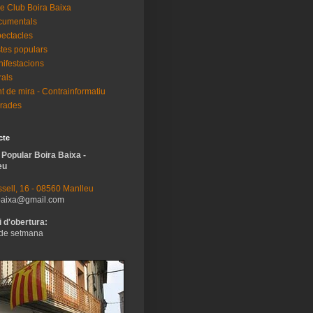
e Club Boira Baixa
cumentals
ectacles
tes populars
ifestacions
als
t de mira - Contrainformatiu
rades
cte
 Popular Boira Baixa -
eu
sell, 16 - 08560 Manlleu
baixa@gmail.com
 d'obertura:
de setmana