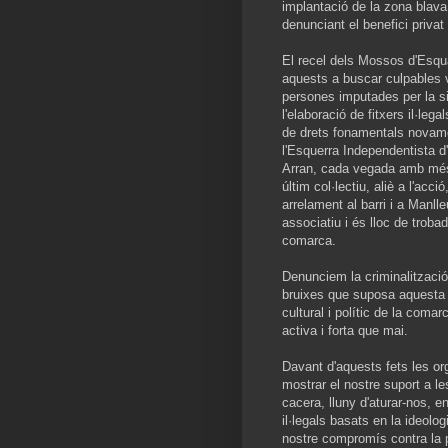
implantació de la zona blava
denunciant el benefici privat
El recel dels Mossos d'Esqua
aquests a buscar culpables vu
persones imputades per la si
l'elaboració de fitxers il·leg
de drets fonamentals novame
l'Esquerra Independentista d'
Arran, cada vegada amb més 
últim col·lectiu, aliè a l'acc
arrelament al barri i a Manlle
associatiu i és lloc de troba
comarca.
Denunciem la criminalitzaci
bruixes que suposa aquesta in
cultural i polític de la com
activa i forta que mai.
Davant d'aquests fets les o
mostrar el nostre suport a 
cacera, lluny d'aturar-nos, e
il·legals basats en la ideolog
nostre compromís contra la pr