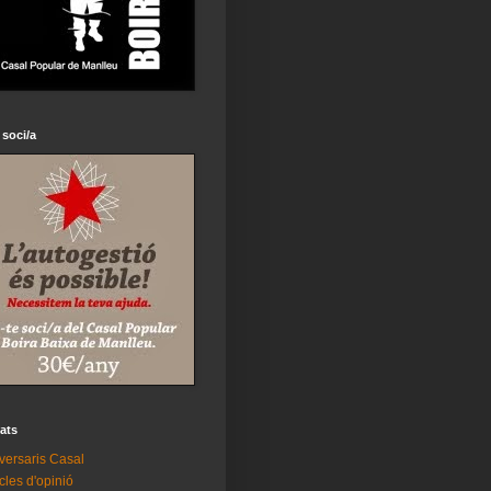
 soci/a
tats
versaris Casal
icles d'opinió