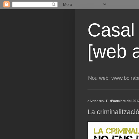
Casal
[web a
Nou web: www.boiraba
divendres, 11 d’octubre del 201
La criminalització