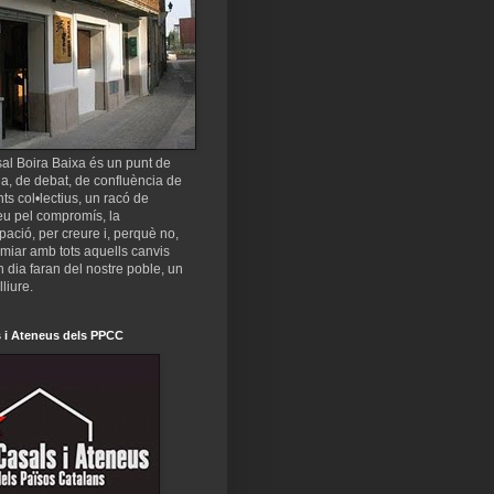
al Boira Baixa és un punt de
a, de debat, de confluència de
nts col•lectius, un racó de
eu pel compromís, la
ipació, per creure i, perquè no,
miar amb tots aquells canvis
 dia faran del nostre poble, un
lliure.
 i Ateneus dels PPCC