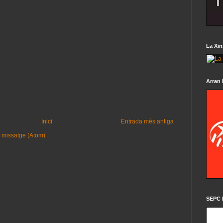
La Xin
Arran 
Inici
Entrada més antiga
 missatge (Atom)
SEPC 