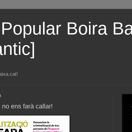
 Popular Boira Ba
ntic]
ixa.cat!
3
 no ens farà callar!