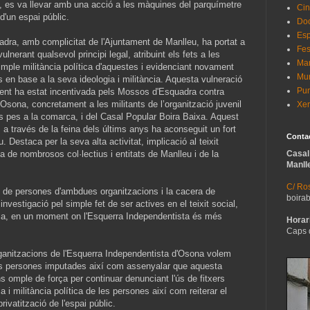
, es va llevar amb una acció a les màquines del parquímetre
Cin
 d'un espai públic.
Do
Esp
dra, amb complicitat de l'Ajuntament de Manlleu, ha portat a
Fes
lnerant qualsevol principi legal, atribuint els fets a les
Man
mple militància política d'aquestes i evidenciant novament
Mur
als en base a la seva ideologia i militància. Aquesta vulneració
Pun
nt ha estat incentivada pels Mossos d'Esquadra contra
Osona, concretament a les militants de l’organització juvenil
Xer
pes a la comarca, i del Casal Popular Boira Baixa. Aquest
ió, a través de la feina dels últims anys ha aconseguit un fort
Conta
u. Destaca per la seva alta activitat, implicació al teixit
da de nombrosos col·lectius i entitats de Manlleu i de la
Casal
Manll
C/ Ros
ó de persones d'ambdues organitzacions i la cacera de
boira
vestigació pel simple fet de ser actives en el teixit social,
arca, en un moment on l'Esquerra Independentista és més
Horari
Caps 
rganitzacions de l'Esquerra Independentista d'Osona volem
les persones imputades així com assenyalar que aquesta
ns omple de força per continuar denunciant l'ús de fitxers
ia i militància política de les persones així com reiterar el
ivatització de l'espai públic.