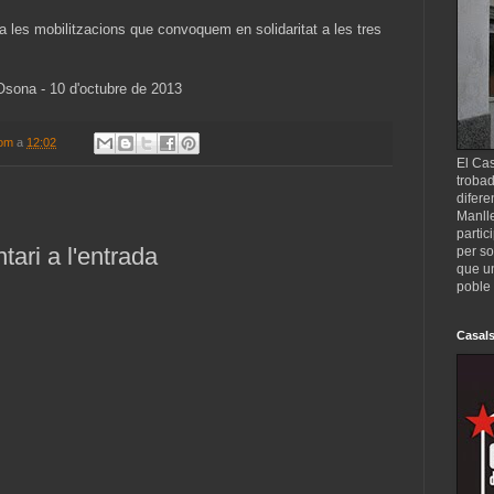
 les mobilitzacions que convoquem en solidaritat a les tres
Osona - 10 d'octubre de 2013
com
a
12:02
El Cas
trobad
difere
Manll
partic
ari a l'entrada
per so
que un
poble 
Casals