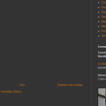
Cin
Do
Esp
Fes
Man
Mur
Pun
Xer
Conta
Casal
Manll
C/ Ros
boira
Horari
Caps 
Inici
Entrada més antiga
 missatge (Atom)