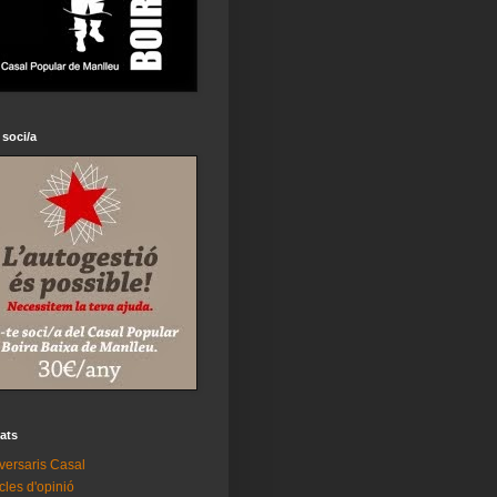
 soci/a
tats
versaris Casal
icles d'opinió