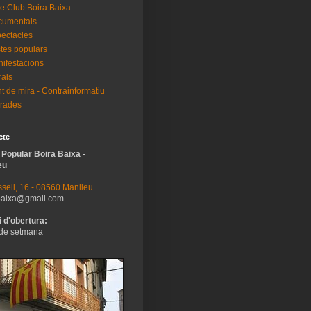
e Club Boira Baixa
cumentals
ectacles
tes populars
ifestacions
als
t de mira - Contrainformatiu
rades
cte
 Popular Boira Baixa -
eu
sell, 16 - 08560 Manlleu
baixa@gmail.com
 d'obertura:
de setmana