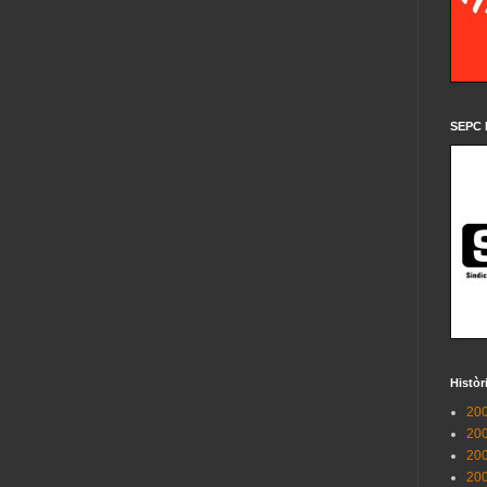
SEPC 
Històr
200
200
200
200