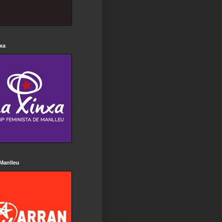
xa
Manlleu