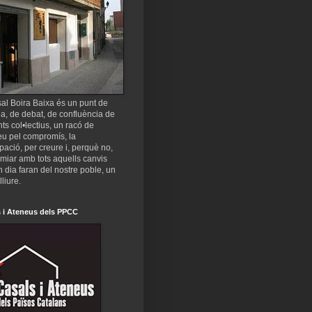
al Boira Baixa és un punt de
a, de debat, de confluència de
nts col•lectius, un racó de
eu pel compromís, la
ipació, per creure i, perquè no,
miar amb tots aquells canvis
 dia faran del nostre poble, un
lliure.
 i Ateneus dels PPCC