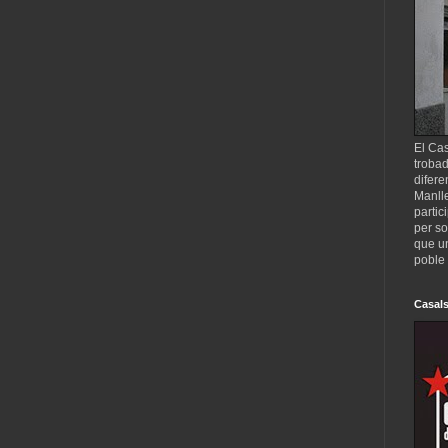
El Cas
trobad
difere
Manll
partic
per so
que un
poble 
Casals