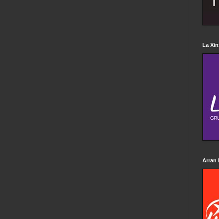
La Xin
Arran 