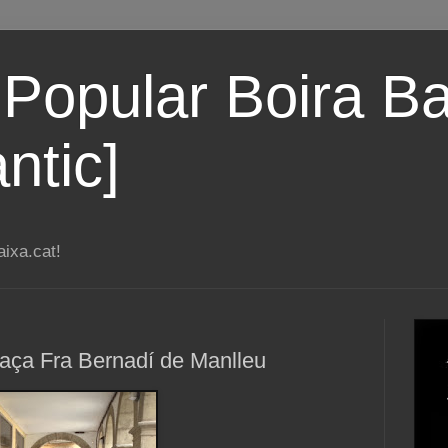
 Popular Boira Ba
ntic]
ixa.cat!
Plaça Fra Bernadí de Manlleu