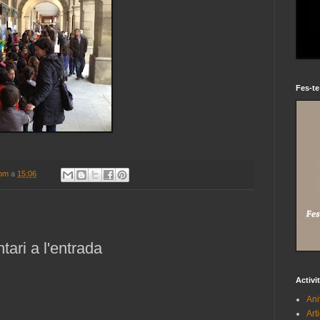
Fes-te
com
a
15:06
ari a l'entrada
Activi
Ani
Art