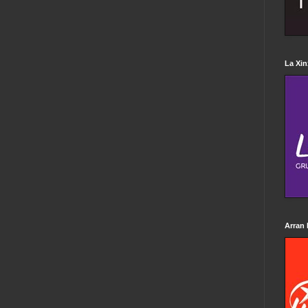
La Xin
Arran 