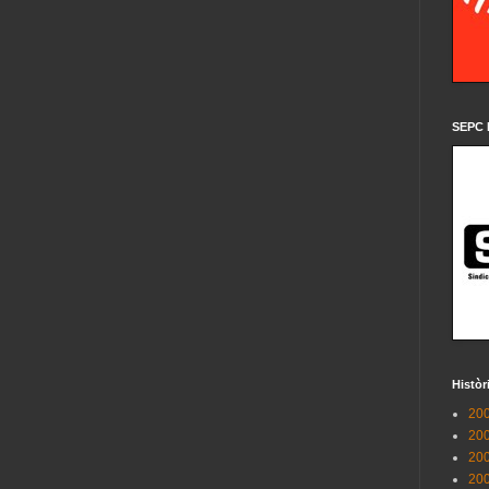
SEPC 
Històr
200
200
200
200