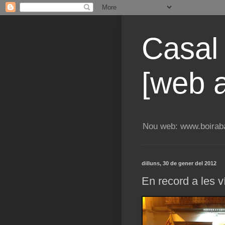
Casal
[web a
Nou web: www.boiraba
dilluns, 30 de gener del 2012
En record a les v