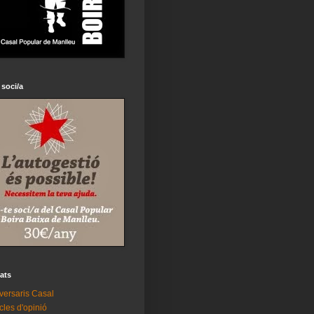
 soci/a
tats
versaris Casal
icles d'opinió