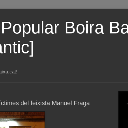
 Popular Boira Ba
ntic]
ixa.cat!
íctimes del feixista Manuel Fraga