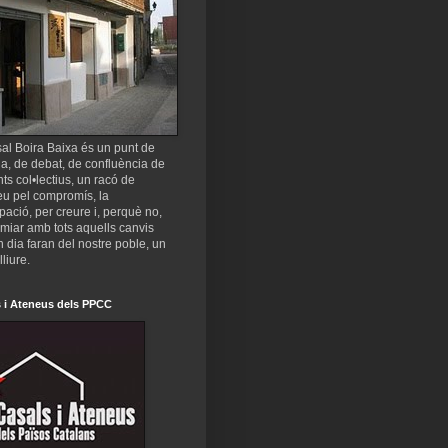
al Boira Baixa és un punt de
a, de debat, de confluència de
nts col•lectius, un racó de
eu pel compromís, la
ipació, per creure i, perquè no,
miar amb tots aquells canvis
 dia faran del nostre poble, un
lliure.
 i Ateneus dels PPCC