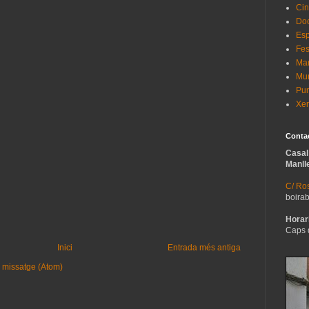
Cin
Do
Esp
Fes
Man
Mur
Pun
Xer
Conta
Casal
Manll
C/ Ros
boira
Horari
Caps 
Inici
Entrada més antiga
 missatge (Atom)