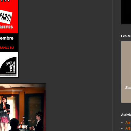
Fes-te
Activi
Ani
Art