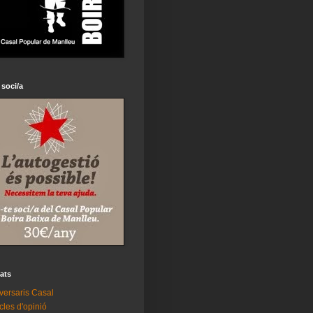
 soci/a
tats
versaris Casal
icles d'opinió