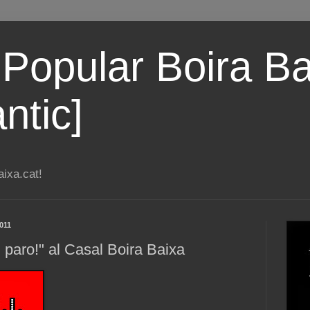
 Popular Boira Ba
ntic]
ixa.cat!
011
 paro!" al Casal Boira Baixa