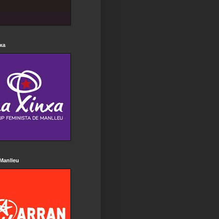
xa
Manlleu