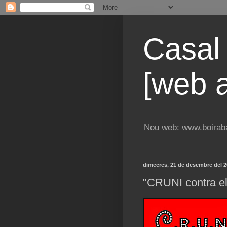
Casal
[web a
Nou web: www.boiraba
dimecres, 21 de desembre del 2
"CRUNI contra el