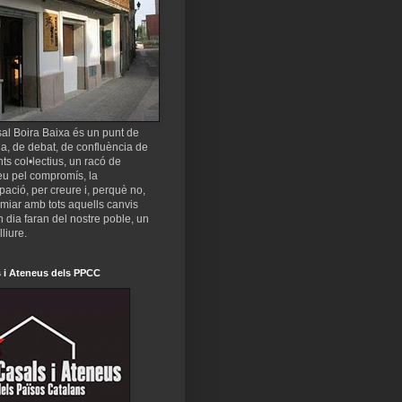
al Boira Baixa és un punt de
a, de debat, de confluència de
nts col•lectius, un racó de
eu pel compromís, la
ipació, per creure i, perquè no,
miar amb tots aquells canvis
 dia faran del nostre poble, un
lliure.
 i Ateneus dels PPCC