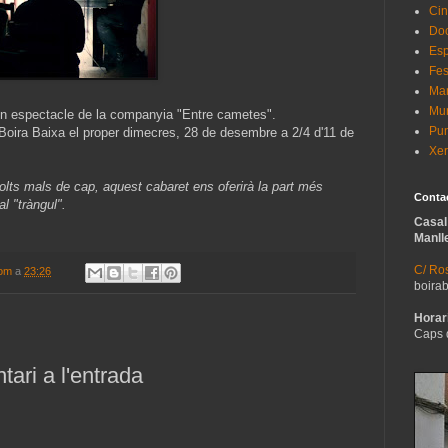
Cin
Do
Esp
Fes
Man
Mur
un espectacle de la companyia "Entre cametes".
Pun
Boira Baixa el proper dimecres, 28 de desembre a 2/4 d'11 de
Xer
molts mals de cap, aquest cabaret ens oferirà la part més
Conta
al "tràngul".
Casal
Manll
C/ Ros
com
a
23:26
boira
Horari
Caps 
ari a l'entrada