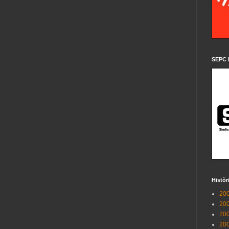
SEPC 
Històr
200
200
200
200