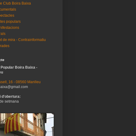
e Club Boira Baixa
cumentals
ectacles
tes populars
ifestacions
als
t de mira - Contrainformatiu
rades
cte
 Popular Boira Baixa -
eu
sell, 16 - 08560 Manlleu
baixa@gmail.com
 d'obertura:
de setmana