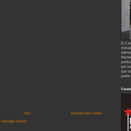
El Cas
trobad
difere
Manll
partic
per so
que un
poble 
Casals
Inici
Entrada més antiga
 missatge (Atom)