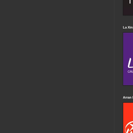
La Xin
Arran 