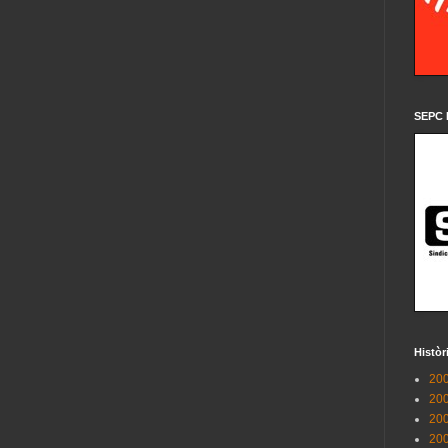
SEPC 
Històr
200
200
200
200