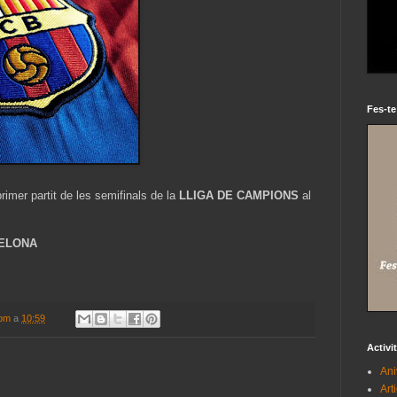
Fes-te
rimer partit de les semifinals de la
LLIGA DE CAMPIONS
al
CELONA
com
a
10:59
Activi
Ani
Art