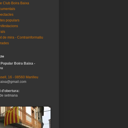
e Club Boira Baixa
cumentals
ectacles
tes populars
ifestacions
als
t de mira - Contrainformatiu
rades
cte
 Popular Boira Baixa -
eu
sell, 16 - 08560 Manlleu
baixa@gmail.com
 d'obertura:
de setmana