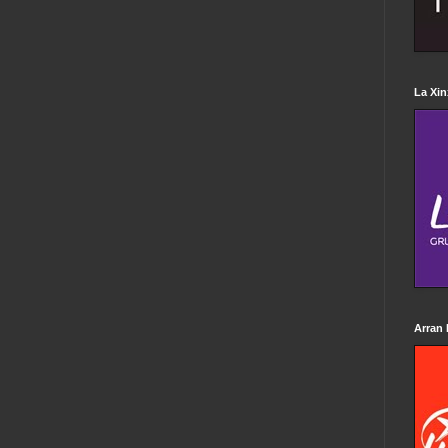
La Xin
Arran 