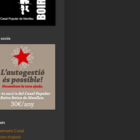
 soci/a
tats
versaris Casal
icles d'opinió