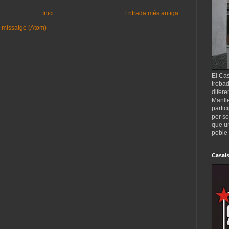
Inici
Entrada més antiga
 missatge (Atom)
El Cas
trobad
difere
Manll
partic
per so
que un
poble 
Casals