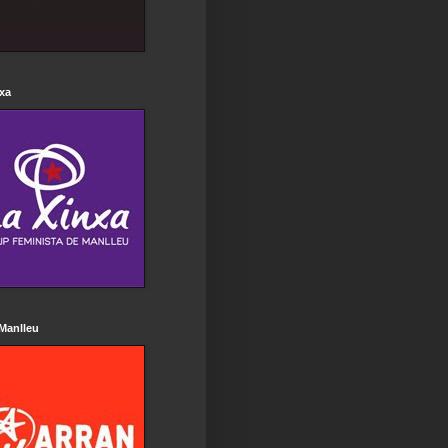
xa
Manlleu