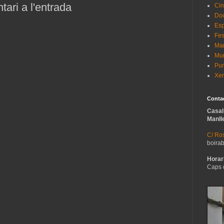
ari a l'entrada
Cin
Do
Esp
Fes
Man
Mur
Pun
Xer
Conta
Casal
Manll
C/ Ros
boira
Horari
Caps 