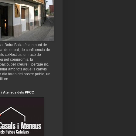
al Boira Baixa és un punt de
a, de debat, de confluència de
nts col•lectius, un racó de
eu pel compromís, la
ipació, per creure i, perquè no,
miar amb tots aquells canvis
 dia faran del nostre poble, un
lliure.
 i Ateneus dels PPCC