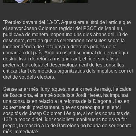
"Perplex davant del 13-D". Aquest era el títol de l'article que
el senyor Josep Colomer, regidor del PSOE de Manlleu,
publicava de manera inoportuna uns dies abans del 13 de
desembre, data en què es celebrarien consultes sobre la
Independència de Catalunya a diferents pobles de la
comarca i del país. Amb un ús indiscriminat de demagògia
destructiva i de retòrica insignificant, el líder socialista
pretenia boicotejar el desenvolupament de les consultes
criticant tant els mètodes organitzatius dels impulsors com el
dret de vot dels electors.
Sense anar més lluny, aquest mateix mes de maig, l’alcalde
de Barcelona, el també socialista Jordi Hereu, ha impulsat
una consulta en relació a la reforma de la Diagonal. I és en
aquest sentit, precisament, que ens preocupa el silenci
sospitós de Josep Colomer. I és que, si en les consultes de
13D la reacció del líder socialista manlleuenc no es va fer
pregar, la reacció a la de Barcelona no hauria de ser encara
més immediata?