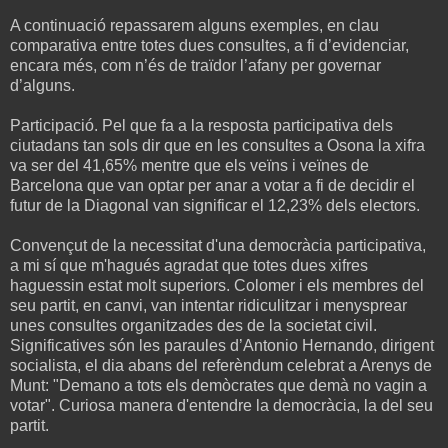
A continuació repassarem alguns exemples, en clau
comparativa entre totes dues consultes, a fi d’evidenciar,
encara més, com n’és de traïdor l’afany per governar
d’alguns.
Participació. Pel que fa a la resposta participativa dels
ciutadans tan sols dir que en les consultes a Osona la xifra
va ser del 41,65% mentre que els veïns i veïnes de
Barcelona que van optar per anar a votar a fi de decidir el
futur de la Diagonal van significar el 12,23% dels electors.
Convençut de la necessitat d'una democràcia participativa,
a mi sí que m'hagués agradat que totes dues xifres
haguessin estat molt superiors. Colomer i els membres del
seu partit, en canvi, van intentar ridiculitzar i menysprear
unes consultes organitzades des de la societat civil.
Significatives són les paraules d’Antonio Hernando, dirigent
socialista, el dia abans del referèndum celebrat a Arenys de
Munt: "Demano a tots els demòcrates que demà no vagin a
votar". Curiosa manera d'entendre la democràcia, la del seu
partit.