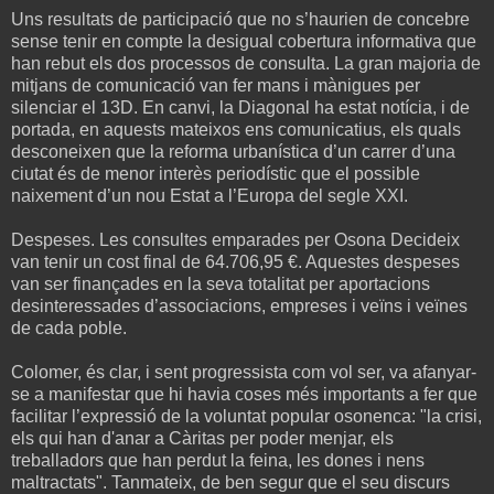
Uns resultats de participació que no s’haurien de concebre
sense tenir en compte la desigual cobertura informativa que
han rebut els dos processos de consulta. La gran majoria de
mitjans de comunicació van fer mans i mànigues per
silenciar el 13D. En canvi, la Diagonal ha estat notícia, i de
portada, en aquests mateixos ens comunicatius, els quals
desconeixen que la reforma urbanística d’un carrer d’una
ciutat és de menor interès periodístic que el possible
naixement d’un nou Estat a l’Europa del segle XXI.
Despeses. Les consultes emparades per Osona Decideix
van tenir un cost final de 64.706,95 €. Aquestes despeses
van ser finançades en la seva totalitat per aportacions
desinteressades d’associacions, empreses i veïns i veïnes
de cada poble.
Colomer, és clar, i sent progressista com vol ser, va afanyar-
se a manifestar que hi havia coses més importants a fer que
facilitar l’expressió de la voluntat popular osonenca: "la crisi,
els qui han d'anar a Càritas per poder menjar, els
treballadors que han perdut la feina, les dones i nens
maltractats". Tanmateix, de ben segur que el seu discurs