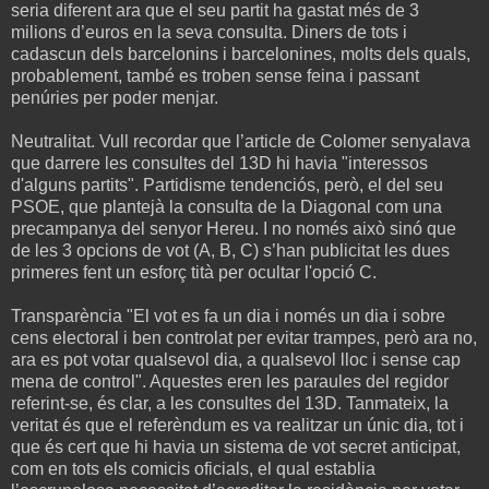
seria diferent ara que el seu partit ha gastat més de 3
milions d’euros en la seva consulta. Diners de tots i
cadascun dels barcelonins i barcelonines, molts dels quals,
probablement, també es troben sense feina i passant
penúries per poder menjar.
Neutralitat. Vull recordar que l’article de Colomer senyalava
que darrere les consultes del 13D hi havia "interessos
d'alguns partits". Partidisme tendenciós, però, el del seu
PSOE, que plantejà la consulta de la Diagonal com una
precampanya del senyor Hereu. I no només això sinó que
de les 3 opcions de vot (A, B, C) s’han publicitat les dues
primeres fent un esforç tità per ocultar l'opció C.
Transparència "El vot es fa un dia i només un dia i sobre
cens electoral i ben controlat per evitar trampes, però ara no,
ara es pot votar qualsevol dia, a qualsevol lloc i sense cap
mena de control". Aquestes eren les paraules del regidor
referint-se, és clar, a les consultes del 13D. Tanmateix, la
veritat és que el referèndum es va realitzar un únic dia, tot i
que és cert que hi havia un sistema de vot secret anticipat,
com en tots els comicis oficials, el qual establia