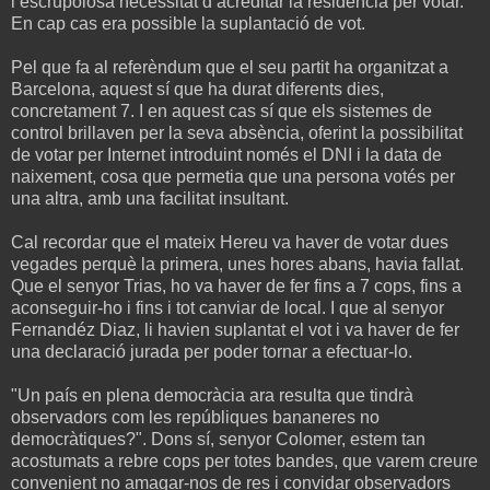
l’escrupolosa necessitat d’acreditar la residència per votar.
En cap cas era possible la suplantació de vot.
Pel que fa al referèndum que el seu partit ha organitzat a
Barcelona, aquest sí que ha durat diferents dies,
concretament 7. I en aquest cas sí que els sistemes de
control brillaven per la seva absència, oferint la possibilitat
de votar per Internet introduint només el DNI i la data de
naixement, cosa que permetia que una persona votés per
una altra, amb una facilitat insultant.
Cal recordar que el mateix Hereu va haver de votar dues
vegades perquè la primera, unes hores abans, havia fallat.
Que el senyor Trias, ho va haver de fer fins a 7 cops, fins a
aconseguir-ho i fins i tot canviar de local. I que al senyor
Fernandéz Diaz, li havien suplantat el vot i va haver de fer
una declaració jurada per poder tornar a efectuar-lo.
"Un país en plena democràcia ara resulta que tindrà
observadors com les repúbliques bananeres no
democràtiques?". Dons sí, senyor Colomer, estem tan
acostumats a rebre cops per totes bandes, que varem creure
convenient no amagar-nos de res i convidar observadors