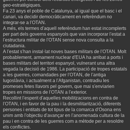
geo-estratègiques.
Fa 23 anys el poble de Catalunya, al igual que el basc i el
canari, va decidir democràticament en referèndum no
integrar-se a l'OTAN.
A més, els termes d'aquell referèndum han estat incomplerts
per part dels governs espanyols que van incorporar l'estat a
l'estructura militar de l'OTAN sense nova consulta a la
ciutadania.
A l'estat s'han instal·lat noves bases militars de l'OTAN. Molt
probablement, armament nuclear d'EUA ha arribat a ports i
bases militars del territori espanyol, vulnerant una altra
vegada la decisió de 1986. La participació de tropes estatals
a les guerres, comandades per l'OTAN, de l'antiga
Iugoslàvia, i actualment a l'Afganistan, contradiu les
promeses fetes llavors pel govern, que mai s'enviarien
tropes en missions de l'OTAN a l'exterior.
Recollint l'esperit d'aquelles mobilitzacions en contra de
l'OTAN, i en favor de la pau i la desmilitarització, diferents
persones i entitats de tot tipus de la comarca d'Osona ens
unim amb l'objectiu d'avançar en l'anomenada cultura de la
pau i en contra de les guerres com a mètode per a resoldre
els conflictes.