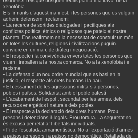
osonencs i els que busquen rèdits plantant la llavor de la
xenofòbia.
Els firmants d'aquest manifest, i les persones que es vulguin
adherir, defensem i reclamem:
• La recerca de sortides dialogades i pacífiques als
conflictes polítics, ètnics o religiosos que pateix el nostre
planeta. Ens reafirmem en la necessitat de construir un món
on totes les cultures, religions i civilitzacions puguin
conviure en un marc de diàleg i negociació.
• El respecte i la convivència envers totes les persones que
viuen i treballen a la nostra comarca. No a la xenofòbia i el
racisme.
• La defensa d'un nou ordre mundial que es basi en la
justícia, el respecte als drets humans i la pau.
• El cessament de les agressions militars a persones,
pobles i països. Solidaritat amb el poble palestí
• L'acabament de l'espoli, secundat per les armes, dels
recursos energètics i naturals dels pobles
• El respecte a la declaració dels drets humans. Prou
presons i detencions il·legals. Prou tortura. La seguretat no
és excusa per retallar llibertats individuals.
• Fi de l'escalada armamentística. No a l'exportació d'armes
a països agressors i a països no democràtics. Retallada de