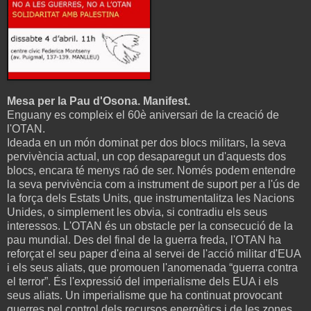
Mesa per la Pau d'Osona. Manifest.
Enguany es compleix el 60è aniversari de la creació de
l'OTAN.
Ideada en un món dominat per dos blocs militars, la seva
pervivència actual, un cop desaparegut un d'aquests dos
blocs, encara té menys raó de ser. Només podem entendre
la seva pervivència com a instrument de suport per a l'ús de
la força dels Estats Units, que instrumentalitza les Nacions
Unides, o simplement les obvia, si contradiu els seus
interessos. L'OTAN és un obstacle per la consecució de la
pau mundial. Des del final de la guerra freda, l'OTAN ha
reforçat el seu paper d'eina al servei de l'acció militar d'EUA
i els seus aliats, que promouen l'anomenada “guerra contra
el terror”. És l'expressió del imperialisme dels EUA i els
seus aliats. Un imperialisme que ha continuat provocant
guerres pel control dels recursos energètics i de les zones