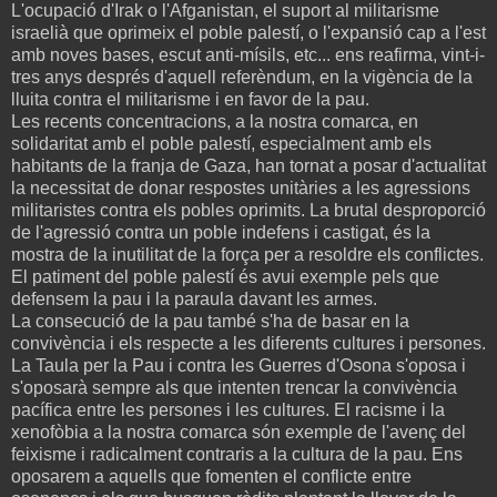
L'ocupació d'Irak o l'Afganistan, el suport al militarisme
israelià que oprimeix el poble palestí, o l'expansió cap a l'est
amb noves bases, escut anti-mísils, etc... ens reafirma, vint-i-
tres anys després d'aquell referèndum, en la vigència de la
lluita contra el militarisme i en favor de la pau.
Les recents concentracions, a la nostra comarca, en
solidaritat amb el poble palestí, especialment amb els
habitants de la franja de Gaza, han tornat a posar d'actualitat
la necessitat de donar respostes unitàries a les agressions
militaristes contra els pobles oprimits. La brutal desproporció
de l'agressió contra un poble indefens i castigat, és la
mostra de la inutilitat de la força per a resoldre els conflictes.
El patiment del poble palestí és avui exemple pels que
defensem la pau i la paraula davant les armes.
La consecució de la pau també s'ha de basar en la
convivència i els respecte a les diferents cultures i persones.
La Taula per la Pau i contra les Guerres d'Osona s'oposa i
s'oposarà sempre als que intenten trencar la convivència
pacífica entre les persones i les cultures. El racisme i la
xenofòbia a la nostra comarca són exemple de l'avenç del
feixisme i radicalment contraris a la cultura de la pau. Ens
oposarem a aquells que fomenten el conflicte entre