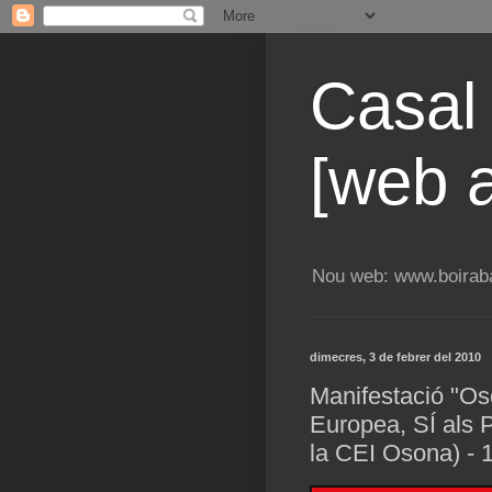
Casal
[web a
Nou web: www.boiraba
dimecres, 3 de febrer del 2010
Manifestació "Os
Europea, SÍ als 
la CEI Osona) - 