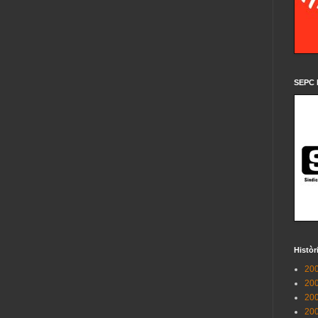
SEPC 
Històr
200
200
200
200