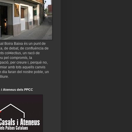
al Boira Baixa és un punt de
a, de debat, de confluència de
nts col•lectius, un racó de
eu pel compromís, la
ipació, per creure i, perquè no,
miar amb tots aquells canvis
 dia faran del nostre poble, un
lliure.
 i Ateneus dels PPCC