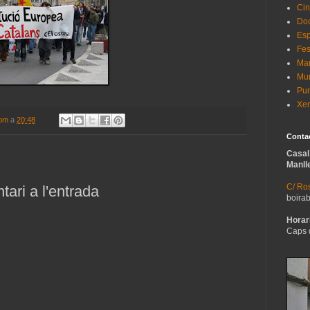
Cin
Do
Esp
Fes
Man
Mur
Pun
Xer
com
a
20:48
Conta
Casal
Manll
C/ Ros
ari a l'entrada
boira
Horari
Caps 