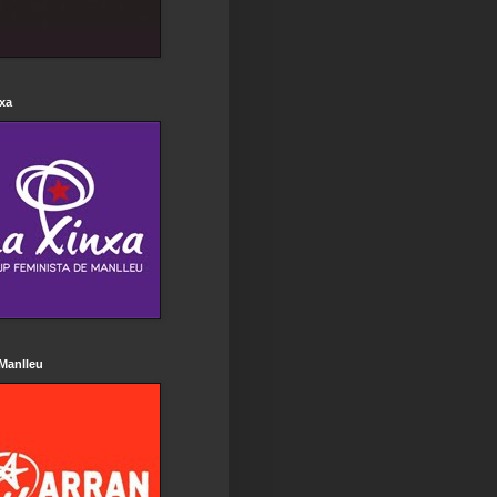
xa
Manlleu