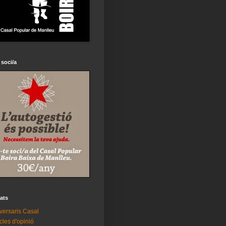
 soci/a
tats
versaris Casal
icles d'opinió