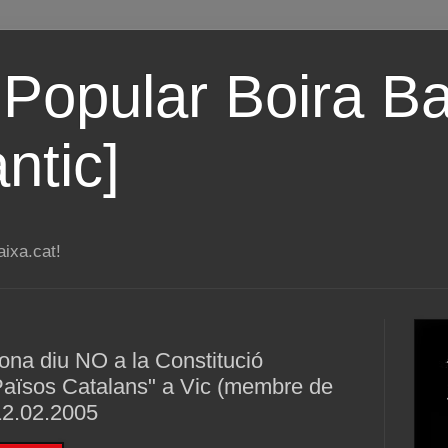
 Popular Boira Ba
ntic]
ixa.cat!
ona diu NO a la Constitució
Països Catalans" a Vic (membre de
12.02.2005