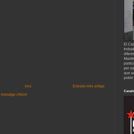
El Cas
trobad
difere
Manll
partic
per so
que un
poble 
Inici
Entrada més antiga
Casals
 missatge (Atom)