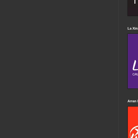
La Xin
Arran 