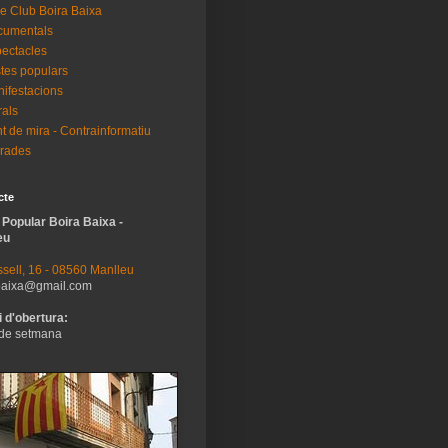
e Club Boira Baixa
cumentals
ectacles
tes populars
ifestacions
als
t de mira - Contrainformatiu
rades
cte
 Popular Boira Baixa -
eu
sell, 16 - 08560 Manlleu
baixa@gmail.com
 d'obertura:
de setmana