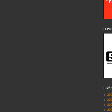
SEPC 
Històr
200
200
200
200