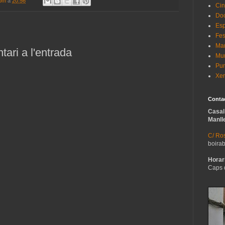
com
a
20:56
Cin
Do
Esp
Fes
Man
ari a l'entrada
Mur
Pun
Xer
Conta
Casal
Manll
C/ Ros
boira
Horari
Caps 