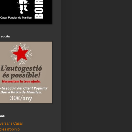
 soci/a
tats
versaris Casal
icles d'opinió