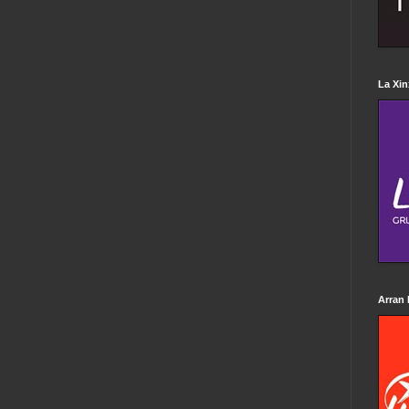
La Xin
Arran 