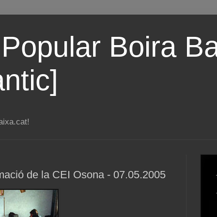
 Popular Boira Ba
ntic]
ixa.cat!
ació de la CEI Osona - 07.05.2005