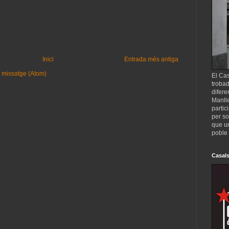
Inici
Entrada més antiga
 missatge (Atom)
El Cas
trobad
difere
Manll
partic
per so
que un
poble 
Casals