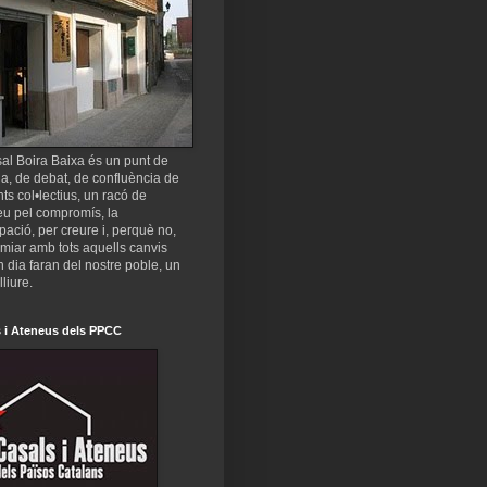
al Boira Baixa és un punt de
a, de debat, de confluència de
nts col•lectius, un racó de
eu pel compromís, la
ipació, per creure i, perquè no,
miar amb tots aquells canvis
 dia faran del nostre poble, un
lliure.
 i Ateneus dels PPCC