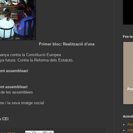
Fes-te
Primer bloc: Realització d'una
mpanya contra la Constitució Europea
ya futura: Contra la Reforma dels Estatuts.
ent assembleari
ent assembleari
s de les assemblees
me i la seva imatge social
Activi
a CEI
Ani
Art