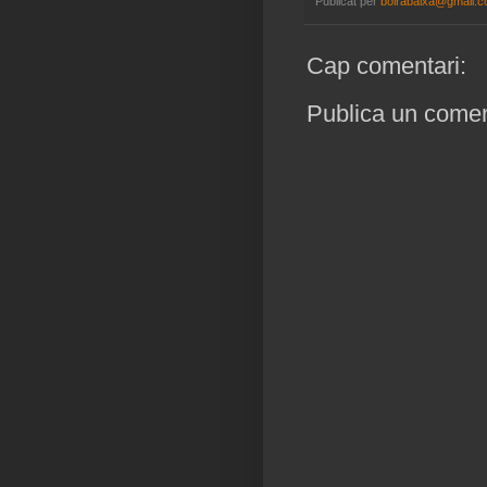
Publicat per
boirabaixa@gmail.
Cap comentari:
Publica un coment