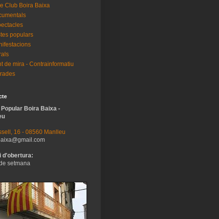
e Club Boira Baixa
cumentals
ectacles
tes populars
ifestacions
als
t de mira - Contrainformatiu
rades
cte
 Popular Boira Baixa -
eu
sell, 16 - 08560 Manlleu
baixa@gmail.com
 d'obertura:
de setmana