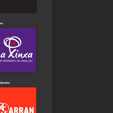
xa
Manlleu