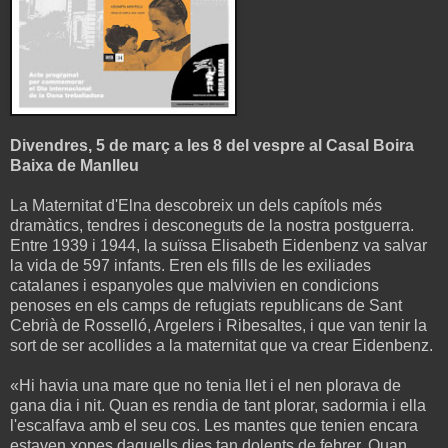
Divendres, 5 de març a les 8 del vespre al Casal Boira
Baixa de Manlleu
La Maternitat d'Elna descobreix un dels capítols més
dramàtics, tendres i desconeguts de la nostra postguerra.
Entre 1939 i 1944, la suïssa Elisabeth Eidenbenz va salvar
la vida de 597 infants. Eren els fills de les exiliades
catalanes i espanyoles que malvivien en condicions
penoses en els camps de refugiats republicans de Sant
Cebrià de Rosselló, Argelers i Ribesaltes, i que van tenir la
sort de ser acollides a la maternitat que va crear Eidenbenz.
«Hi havia una mare que no tenia llet i el nen plorava de
gana dia i nit. Quan es rendia de tant plorar, sadormia i ella
l'escalfava amb el seu cos. Les mantes que tenien encara
estaven xopes daquells dies tan dolents de febrer. Quan