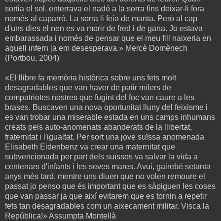
sortia el sol, enterrava el nadó a la sorra fins deixar-li fora
només al caparró. La sorra li feia de manta. Però al cap
d'uns dies el nen es va morir de fred i de gana. Jo estava
embarassada i només de pensar que el meu fill naixeria en
aquell infern ja em desesperava.» Mercè Domènech
(Portbou, 2004)
«El llibre fa memòria històrica sobre uns fets molt
desagradables que van haver de patir milers de
compatriotes nostres que fugint del foc van caure a les
brases. Buscaven una nova oportunitat lluny del feixisme i
es van trobar una miserable estada en uns camps inhumans
creats pels auto-anomenats abanderats de la llibertat,
fraternitat i l'igualtat. Per sort una jove suïssa anomenada
Elisabeth Eidenbenz va crear una maternitat que
subvencionada per part dels suïssos va salvar la vida a
centenars d'infants i les seves mares. Avui, gairebé setanta
anys més tard, mentre uns diuen que no volen remoure el
passat jo penso que és important que es sàpiguen les coses
que van passar ja que així evitarem que es tornin a repetir
fets tan desagradables com un aixecament militar. Visca la
República!» Assumpta Montellà