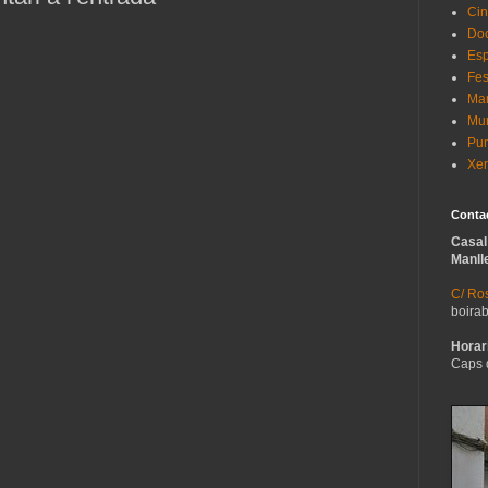
Cin
Do
Esp
Fes
Man
Mur
Pun
Xer
Conta
Casal
Manll
C/ Ros
boira
Horari
Caps 