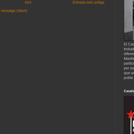
Inici
Entrada més antiga
 missatge (Atom)
El Cas
trobad
difere
Manll
partic
per so
que un
poble 
Casals