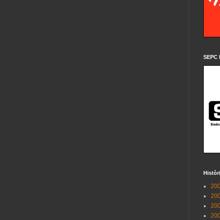
SEPC 
Històr
200
200
200
200