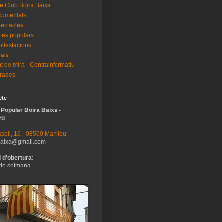
e Club Boira Baixa
cumentals
ectacles
tes populars
ifestacions
als
t de mira - Contrainformatiu
rades
cte
 Popular Boira Baixa -
eu
sell, 16 - 08560 Manlleu
baixa@gmail.com
 d'obertura:
de setmana