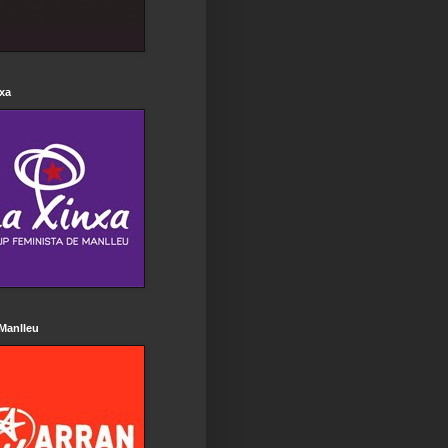
xa
Manlleu