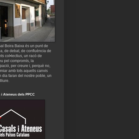
al Boira Baixa és un punt de
a, de debat, de confluència de
nts col•lectius, un racó de
eu pel compromís, la
ipació, per creure i, perquè no,
miar amb tots aquells canvis
 dia faran del nostre poble, un
lliure.
 i Ateneus dels PPCC