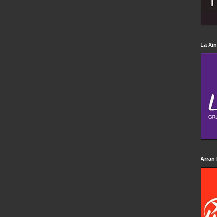
La Xin
Arran 