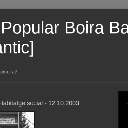
 Popular Boira Ba
ntic]
ixa.cat!
'Habitatge social - 12.10.2003