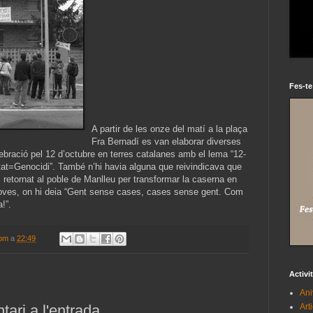
Fes-te
A partir de les onze del matí a la plaça
Fra Bernadí es van elaborar diverses
lebració pel 12 d’octubre en terres catalanes amb el lema “12-
tat=Genocidi”. També n’hi havia alguna que reivindicava que
fos retornat al poble de Manlleu per transformar la caserna en
 joves, on hi deia “Gent sense cases, cases sense gent. Com
!”.
com
a
22:49
Activi
Ani
Art
ari a l'entrada