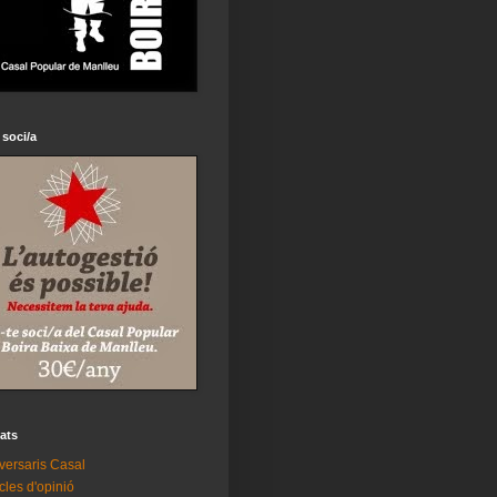
 soci/a
tats
versaris Casal
icles d'opinió