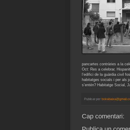
pancartes contràries a la ce
Oct: Res a celebrar, Hispani
l’edifici de la guàrdia civil 
habitatges socials i per als
s’entén? Habitatge Social, Ja
Publicat per
boirabaixa@gmail.
Cap comentari:
Publica un coment